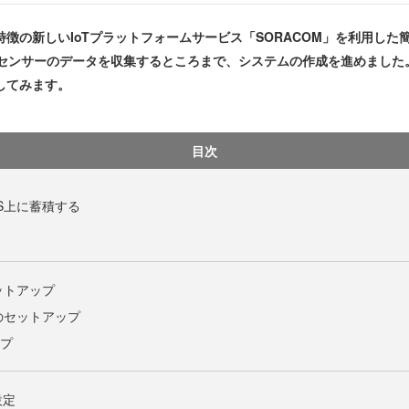
徴の新しいIoTプラットフォームサービス「SORACOM」を利用した
Bに搭載した光センサーのデータを収集するところまで、システムの作成を進めました
してみます。
目次
S上に蓄積する
ットアップ
DBのセットアップ
ップ
設定