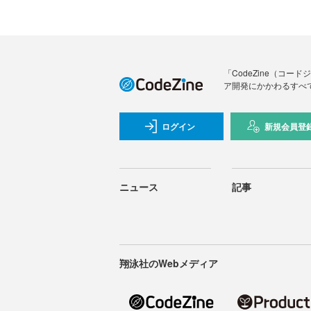
「CodeZine（コ
ア開発にかかわるすべ
ログイン
新規会員登
ニュース
記事
翔泳社のWebメディア