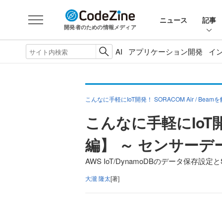
ニュース
記事
開発者のための情報メディア
AI
アプリケーション開発
イ
こんなに手軽にIoT開発！ SORACOM Air / Bea
こんなに手軽にIoT開発
編】 ～ センサー
AWS IoT/DynamoDBのデータ保存設
大瀧 隆太
[著]