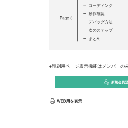
コーディング
動作確認
Page
3
デバッグ方法
次のステップ
まとめ
※印刷用ページ表示機能はメンバーの
新規会員
WEB用を表示