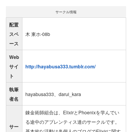
サークル情報
配置
スペ
木 東ホ-08b
ース
Web
サイ
http://hayabusa333.tumblr.com/
ト
執筆
hayabusa333、darui_kara
者名
錬金術師組合は、ElixirとPhoenixを学んでい
る途中のアプレンティス達のサークルです。
サー
基本的な活動は各個人のブログでElixirに関す