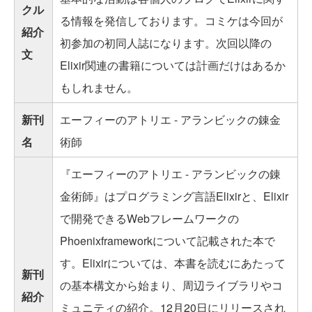
クル
る情報を発信しております。コミケは今回が
紹介
初参加の初同人誌になります。次回以降の
文
Elixir関連の書籍については計画だけはあるか
もしれません。
新刊
エーフィーのアトリエ - アランビックの錬金
名
術師
『エーフィーのアトリエ - アランビックの錬
金術師』はプログラミング言語Elixirと、Elixir
で開発できるWebフレームワークの
Phoenixframeworkについて記載された本で
す。Elixirについては、本書を読むにあたって
新刊
の基本構文から始まり、周辺ライブラリやコ
紹介
ミュニティの紹介。12月20日にリリースされ