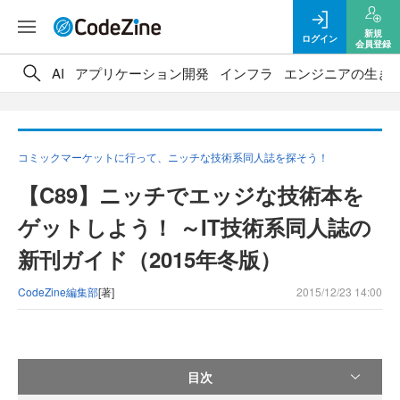
新規
ログイン
会員登録
AI
アプリケーション開発
インフラ
エンジニアの生き
コミックマーケットに行って、ニッチな技術系同人誌を探そう！
【C89】ニッチでエッジな技術本を
ゲットしよう！ ～IT技術系同人誌の
新刊ガイド（2015年冬版）
CodeZine編集部
[著]
2015/12/23 14:00
目次