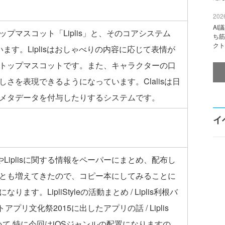
2026
AI
プマスコット「Liplis」と、そのコアシステム
ち筋
クト
ています。Liplisはおしゃべりの内容に応じて表情が
トップマスコットです。また、キャラクターの口
さを表現できるようになっています。Clalisは日
メタデータを付与したりするシステムです。
イ
の活動やLiplisに関する情報をペーパーにまとめ、配布し
とも増えてきたので、コピー本にしてみることに
す。LipliStyleの活動まとめ / Liplis利根バ
アプリ文化祭2015に出したアプリの話 / Liplis
ついて 特に今回はiOSジャンルの配置になりますの