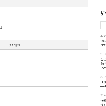
新
e」
2026
信頼
サークル情報
AI
2026
なぜ
氏が
い2
2026
PR
──
2026
技術
越え