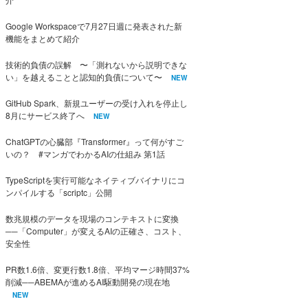
Google Workspaceで7月27日週に発表された新
機能をまとめて紹介
技術的負債の誤解 〜「測れないから説明できな
い」を越えることと認知的負債について〜
NEW
GitHub Spark、新規ユーザーの受け入れを停止し
8月にサービス終了へ
NEW
ChatGPTの心臓部『Transformer』って何がすご
いの？ #マンガでわかるAIの仕組み 第1話
TypeScriptを実行可能なネイティブバイナリにコ
ンパイルする「scriptc」公開
数兆規模のデータを現場のコンテキストに変換
──「Computer」が変えるAIの正確さ、コスト、
安全性
PR数1.6倍、変更行数1.8倍、平均マージ時間37%
削減──ABEMAが進めるAI駆動開発の現在地
NEW