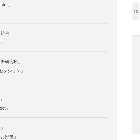
ster」
10
」
師組合」
d」
ッチ研究所」
セクション」
」
y」
ect」
e」
のお部屋」