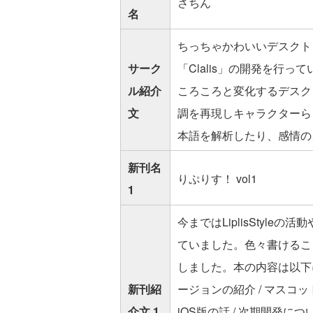
さちん
名
ちっちゃかわいいデスクトッ
サーク
「Clalis」の開発を行っ
ル紹介
ころころと変化するデスク
文
調を再現しキャラクターらし
本語を解析したり、感情の
新刊名
りぷりす！ vol1
1
今まではLiplisStyle
ていました。色々書けるこ
しました。本の内容は以下になりま
新刊紹
ージョンの紹介 / マスコット
介文 1
iOS版の話 / 次期開発に