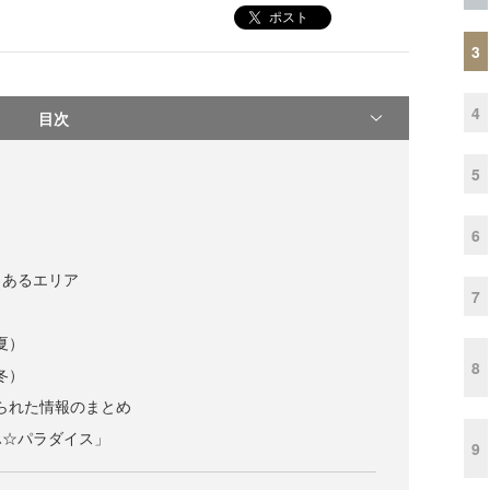
ポスト
3
4
目次
5
6
くあるエリア
7
夏）
8
冬）
寄せられた情報のまとめ
ふ☆パラダイス」
9