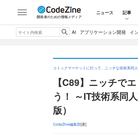
ニュース
記事
開発者のための情報メディア
AI
アプリケーション開発
イ
コミックマーケットに行って、ニッチな技術系同人
【C89】ニッチで
う！ ～IT技術系同
版）
CodeZine編集部
[著]