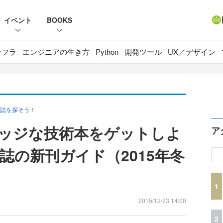
イベント
BOOKS
ンフラ
エンジニアの生き方
Python
開発ツール
UX／デザイン
誌を探そう！
エッジな技術本をゲットしよ
ア
人誌の新刊ガイド（2015年冬
1
2015/12/23 14:00
2