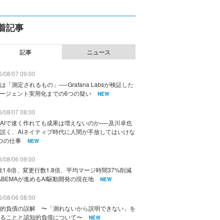
着記事
記事
ニュース
/08/07 09:00
は「測定されるもの」──Grafana Labsが検証した
エージェント実用化までの6つの疑い
NEW
/08/07 08:00
AIで速く作れても成果は増えないのか──及川卓也
説く、AIネイティブ時代に人間が手放してはいけな
つの仕事
NEW
/08/06 09:00
数1.6倍、変更行数1.8倍、平均マージ時間37%削減
ABEMAが進めるAI駆動開発の現在地
NEW
/08/06 08:00
的負債の誤解 〜「測れないから説明できない」を
ることと認知的負債について〜
NEW