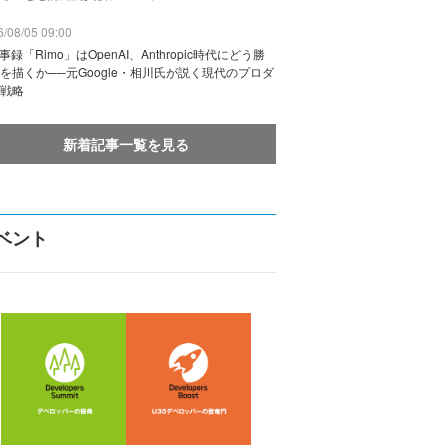
/08/05 09:00
議事録「Rimo」はOpenAI、Anthropic時代にどう勝
を描くか──元Google・相川氏が説く現代のプロダ
戦略
新着記事一覧を見る
ベント