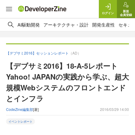
新規
ログイン
会員登録
AI駆動開発
アーキテクチャ・設計
開発生産性
セキュ
【デブサミ2016】セッションレポート
（AD）
【デブサミ2016】18-A-5レポート
Yahoo! JAPANの実践から学ぶ、超大
規模Webシステムのフロントエンド
とインフラ
CodeZine編集部
[著]
2016/03/29 14:00
イベントレポート