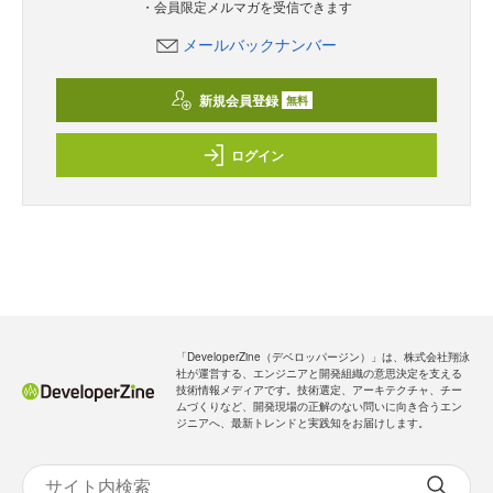
・会員限定メルマガを受信できます
メールバックナンバー
新規会員登録
無料
ログイン
「DeveloperZine（デベロッパージン）」は、株式会社翔泳
社が運営する、エンジニアと開発組織の意思決定を支える
技術情報メディアです。技術選定、アーキテクチャ、チー
ムづくりなど、開発現場の正解のない問いに向き合うエン
ジニアへ、最新トレンドと実践知をお届けします。