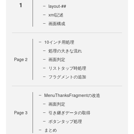
1
layout-##
xml記述
画面構成
10インチ用処理
処理の大きな流れ
Page
2
画面判定
リストタップ時処理
フラグメントの追加
MenuThanksFragmentの改造
画面判定
Page
3
引き継ぎデータの取得
ボタンタップ処理
まとめ