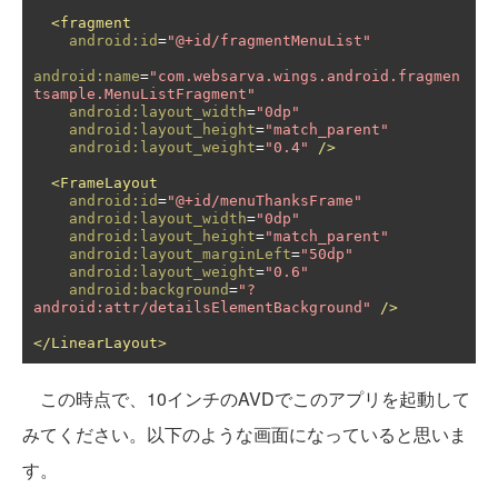
<fragment
android:id
=
"@+id/fragmentMenuList"
android:name
=
"com.websarva.wings.android.fragmen
tsample.MenuListFragment"
android:layout_width
=
"0dp"
android:layout_height
=
"match_parent"
android:layout_weight
=
"0.4"
/>
<FrameLayout
android:id
=
"@+id/menuThanksFrame"
android:layout_width
=
"0dp"
android:layout_height
=
"match_parent"
android:layout_marginLeft
=
"50dp"
android:layout_weight
=
"0.6"
android:background
=
"?
android:attr/detailsElementBackground"
/>
</LinearLayout>
この時点で、10インチのAVDでこのアプリを起動して
みてください。以下のような画面になっていると思いま
す。