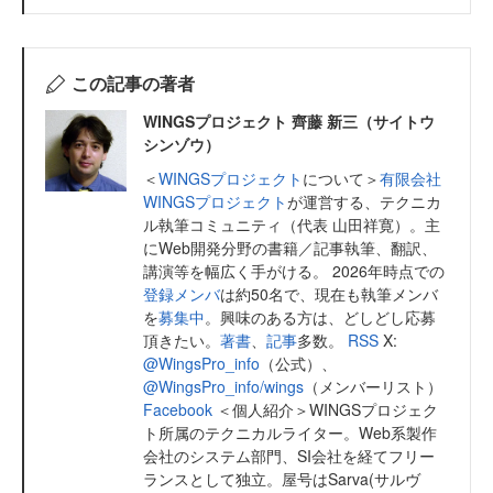
この記事の著者
WINGSプロジェクト 齊藤 新三（サイトウ
シンゾウ）
＜
WINGSプロジェクト
について＞
有限会社
WINGSプロジェクト
が運営する、テクニカ
ル執筆コミュニティ（代表 山田祥寛）。主
にWeb開発分野の書籍／記事執筆、翻訳、
講演等を幅広く手がける。 2026年時点での
登録メンバ
は約50名で、現在も執筆メンバ
を
募集中
。興味のある方は、どしどし応募
頂きたい。
著書
、
記事
多数。
RSS
X:
@WingsPro_info
（公式）、
@WingsPro_info/wings
（メンバーリスト）
Facebook
＜個人紹介＞WINGSプロジェク
ト所属のテクニカルライター。Web系製作
会社のシステム部門、SI会社を経てフリー
ランスとして独立。屋号はSarva(サルヴ