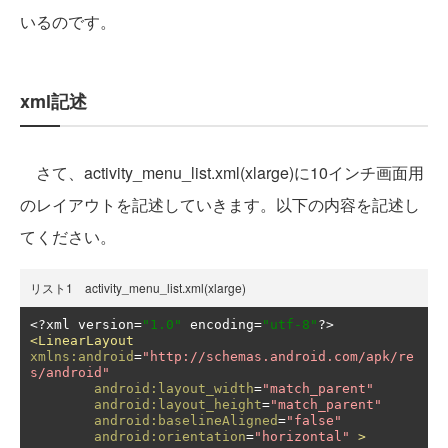
いるのです。
xml記述
さて、activity_menu_list.xml(xlarge)に10インチ画面用
のレイアウトを記述していきます。以下の内容を記述し
てください。
リスト1 activity_menu_list.xml(xlarge)
<?
xml version
=
"1.0"
 encoding
=
"utf-8"
?>
<LinearLayout
xmlns:android
=
"http://schemas.android.com/apk/re
s/android"
android:layout_width
=
"match_parent"
android:layout_height
=
"match_parent"
android:baselineAligned
=
"false"
android:orientation
=
"horizontal"
>