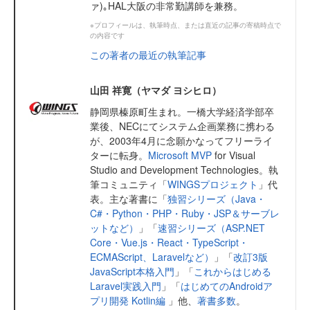
ァ)｡HAL大阪の非常勤講師を兼務。
※プロフィールは、執筆時点、または直近の記事の寄稿時点で
の内容です
この著者の最近の執筆記事
山田 祥寛（ヤマダ ヨシヒロ）
静岡県榛原町生まれ。一橋大学経済学部卒
業後、NECにてシステム企画業務に携わる
が、2003年4月に念願かなってフリーライ
ターに転身。
Microsoft MVP
for Visual
Studio and Development Technologies。執
筆コミュニティ「
WINGSプロジェクト
」代
表。主な著書に「
独習シリーズ（Java・
C#・Python・PHP・Ruby・JSP＆サーブレ
ットなど）
」「
速習シリーズ（ASP.NET
Core・Vue.js・React・TypeScript・
ECMAScript、Laravelなど）
」「
改訂3版
JavaScript本格入門
」「
これからはじめる
Laravel実践入門
」「
はじめてのAndroidア
プリ開発 Kotlin編
」他、
著書多数
。