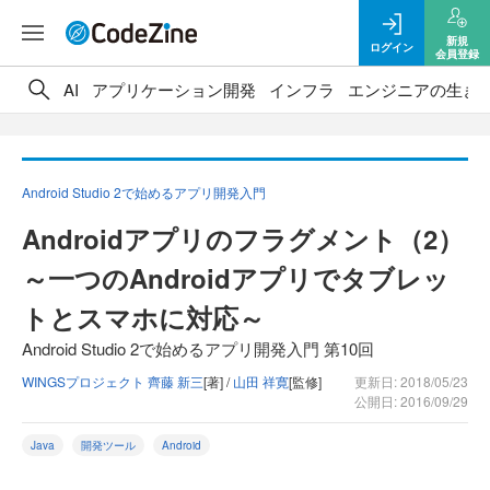
新規
ログイン
会員登録
AI
アプリケーション開発
インフラ
エンジニアの生き
Android Studio 2で始めるアプリ開発入門
Androidアプリのフラグメント（2）
～一つのAndroidアプリでタブレッ
トとスマホに対応～
Android Studio 2で始めるアプリ開発入門 第10回
WINGSプロジェクト 齊藤 新三
[著] /
山田 祥寛
[監修]
更新日: 2018/05/23
公開日: 2016/09/29
Java
開発ツール
Android