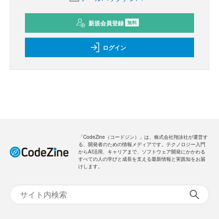
新規会員登録
無料
ログイン
「CodeZine（コードジン）」は、株式会社翔泳社が運営す
る、開発者のための情報メディアです。テクノロジー入門
からAI活用、キャリアまで、ソフトウェア開発にかかわる
すべての人の学びと成長を支える最新情報と実践知をお届
けします。