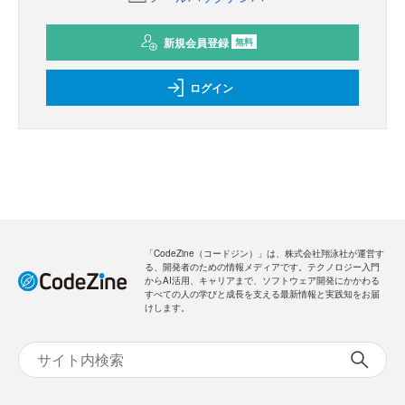
新規会員登録
無料
ログイン
「CodeZine（コードジン）」は、株式会社翔泳社が運営す
る、開発者のための情報メディアです。テクノロジー入門
からAI活用、キャリアまで、ソフトウェア開発にかかわる
すべての人の学びと成長を支える最新情報と実践知をお届
けします。