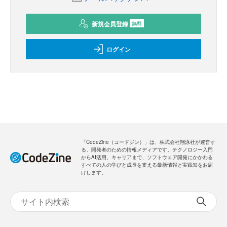
新規会員登録
無料
ログイン
「CodeZine（コードジン）」は、株式会社翔泳社が運営す
る、開発者のための情報メディアです。テクノロジー入門
からAI活用、キャリアまで、ソフトウェア開発にかかわる
すべての人の学びと成長を支える最新情報と実践知をお届
けします。