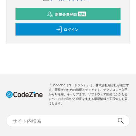
新規会員登録
無料
ログイン
「CodeZine（コードジン）」は、株式会社翔泳社が運営す
る、開発者のための情報メディアです。テクノロジー入門
からAI活用、キャリアまで、ソフトウェア開発にかかわる
すべての人の学びと成長を支える最新情報と実践知をお届
けします。