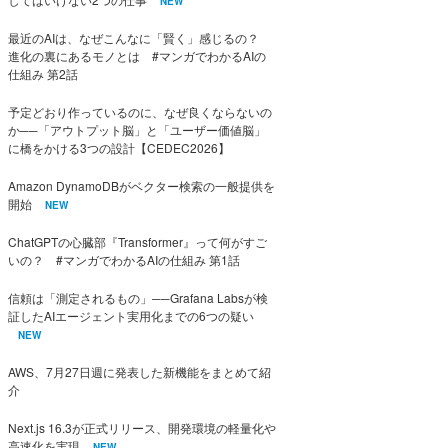
NEW
最近のAIは、なぜこんなに「賢く」感じるの？
進化の裏にあるモノとは #マンガでわかるAIの
仕組み 第2話
予定どおり作っているのに、なぜ良くならないの
か──「アウトプット脳」と「ユーザー価値脳」
に橋をかける3つの設計【CEDEC2026】
Amazon DynamoDBがベクター検索の一般提供を
開始
NEW
ChatGPTの心臓部『Transformer』って何がすご
いの？ #マンガでわかるAIの仕組み 第1話
信頼は「測定されるもの」──Grafana Labsが検
証したAIエージェント実用化までの6つの疑い
NEW
AWS、7月27日週に発表した新機能をまとめて紹
介
Next.js 16.3が正式リリース、開発環境の軽量化や
高速化を実現
NEW