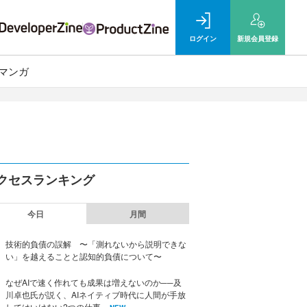
ログイン
新規
会員登録
マンガ
クセスランキング
今日
月間
技術的負債の誤解 〜「測れないから説明できな
い」を越えることと認知的負債について〜
なぜAIで速く作れても成果は増えないのか──及
川卓也氏が説く、AIネイティブ時代に人間が手放
してはいけない2つの仕事