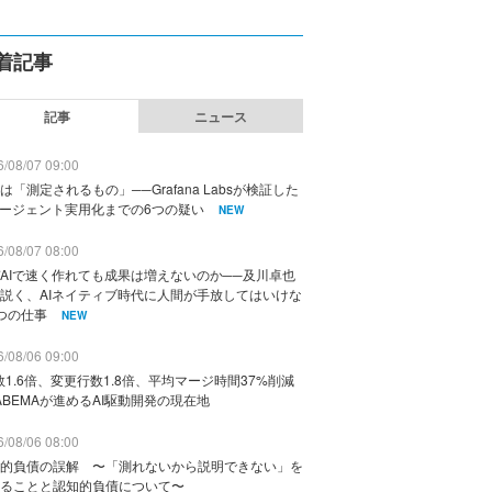
着記事
記事
ニュース
/08/07 09:00
は「測定されるもの」──Grafana Labsが検証した
エージェント実用化までの6つの疑い
NEW
/08/07 08:00
AIで速く作れても成果は増えないのか──及川卓也
説く、AIネイティブ時代に人間が手放してはいけな
つの仕事
NEW
/08/06 09:00
数1.6倍、変更行数1.8倍、平均マージ時間37%削減
ABEMAが進めるAI駆動開発の現在地
/08/06 08:00
的負債の誤解 〜「測れないから説明できない」を
ることと認知的負債について〜