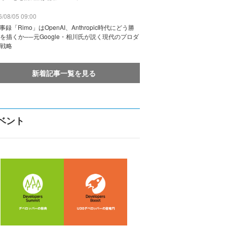
/08/05 09:00
議事録「Rimo」はOpenAI、Anthropic時代にどう勝
を描くか──元Google・相川氏が説く現代のプロダ
戦略
新着記事一覧を見る
ベント