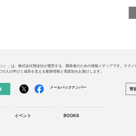
ードジン）」は、株式会社翔泳社が運営する、開発者のための情報メディアです。テク
ての人の学びと成長を支える最新情報と実践知をお届けします。
メールバックナンバー
寄
録
イベント
BOOKS