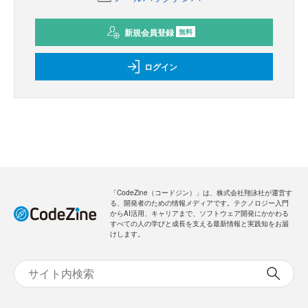
新規会員登録
無料
ログイン
「CodeZine（コードジン）」は、株式会社翔泳社が運営す
る、開発者のための情報メディアです。テクノロジー入門
からAI活用、キャリアまで、ソフトウェア開発にかかわる
すべての人の学びと成長を支える最新情報と実践知をお届
けします。