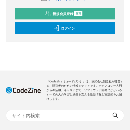
新規会員登録
無料
ログイン
「CodeZine（コードジン）」は、株式会社翔泳社が運営す
る、開発者のための情報メディアです。テクノロジー入門
からAI活用、キャリアまで、ソフトウェア開発にかかわる
すべての人の学びと成長を支える最新情報と実践知をお届
けします。