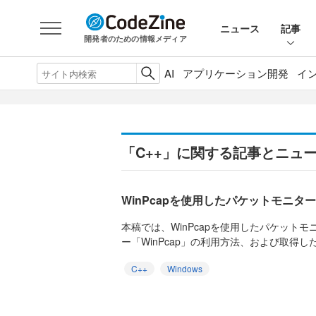
ニュース
記事
開発者のための情報メディア
AI
アプリケーション開発
イ
「C++」に関する記事とニュ
WinPcapを使用したパケットモニタ
本稿では、WinPcapを使用したパケット
ー「WinPcap」の利用方法、および取得し
C++
Windows