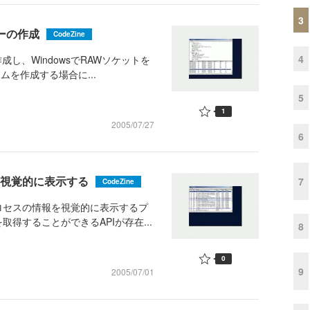
3
ターの作成
CodeZine
4
成し、WindowsでRAWソケットを
ムを作成する場合に...
5
1
2005/07/27
6
を視覚的に表示する
7
CodeZine
ロセスの情報を視覚的に表示するプ
得することができるAPIが存在...
8
0
9
2005/07/01