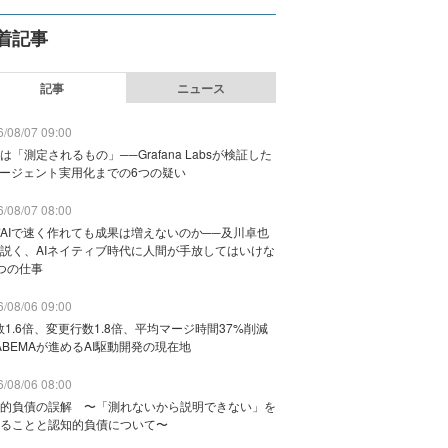
着記事
記事
ニュース
/08/07 09:00
は「測定されるもの」──Grafana Labsが検証した
エージェント実用化までの6つの疑い
/08/07 08:00
AIで速く作れても成果は増えないのか──及川卓也
説く、AIネイティブ時代に人間が手放してはいけな
つの仕事
/08/06 09:00
数1.6倍、変更行数1.8倍、平均マージ時間37%削減
ABEMAが進めるAI駆動開発の現在地
/08/06 08:00
的負債の誤解 〜「測れないから説明できない」を
ることと認知的負債について〜