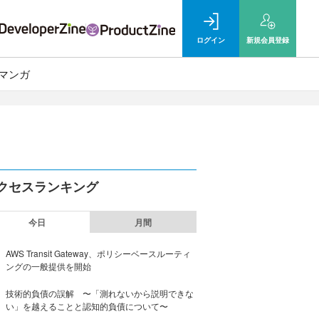
ログイン
新規
会員登録
マンガ
クセスランキング
今日
月間
AWS Transit Gateway、ポリシーベースルーティ
ングの一般提供を開始
技術的負債の誤解 〜「測れないから説明できな
い」を越えることと認知的負債について〜