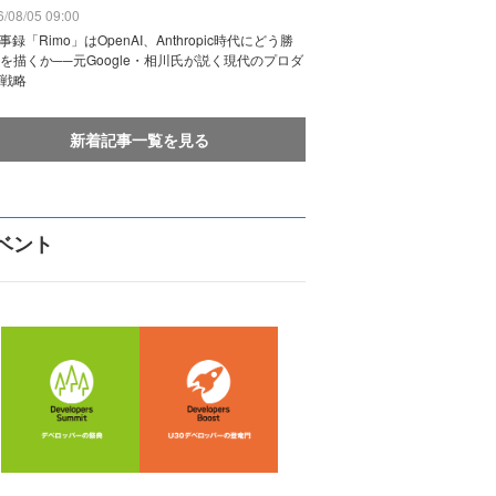
/08/05 09:00
議事録「Rimo」はOpenAI、Anthropic時代にどう勝
を描くか──元Google・相川氏が説く現代のプロダ
戦略
新着記事一覧を見る
ベント