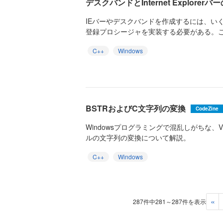
デスクバンドとInternet Explorerバ
IEバーやデスクバンドを作成するには、い
登録プロシージャを実装する必要がある。この手
C++
Windows
BSTRおよびC文字列の変換
CodeZine
Windowsプログラミングで混乱しがちな、Vis
ルの文字列の変換について解説。
C++
Windows
«
287件中281～287件を表示