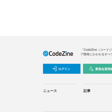
「CodeZine（コ
ア開発にかかわるすべ
ログイン
新規会員登
ニュース
記事