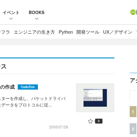
イベント
BOOKS
ンフラ
エンジニアの生き方
Python
開発ツール
UX／デザイン
ース
ア
ーの作成
CodeZine
モニターを作成し、パケットドライバ
たデータをプロトコルに従...
1
2
2005/07/28
2