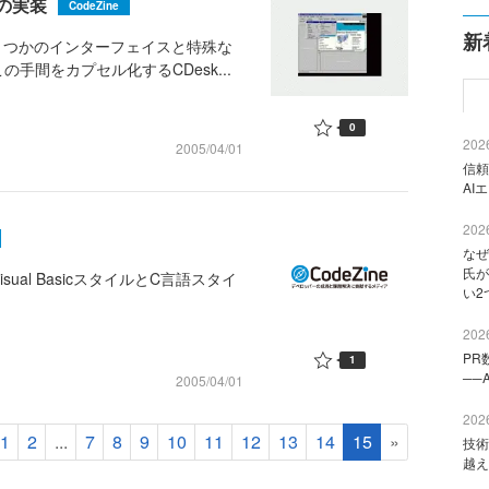
ーの実装
CodeZine
新
くつかのインターフェイスと特殊な
間をカプセル化するCDesk...
0
2026
2005/04/01
信頼
AI
2026
なぜ
氏が
ual BasicスタイルとC言語スタイ
い2
2026
PR
1
──
2005/04/01
2026
1
2
...
7
8
9
10
11
12
13
14
15
»
技術
越え