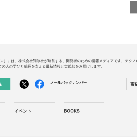
ードジン）」は、株式会社翔泳社が運営する、開発者のための情報メディアです。テク
ての人の学びと成長を支える最新情報と実践知をお届けします。
メールバックナンバー
寄
録
イベント
BOOKS