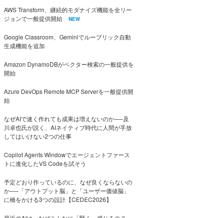
AWS Transform、継続的モダナイズ機能を全リー
ジョンで一般提供開始
NEW
Google Classroom、Geminiでルーブリック自動
生成機能を追加
Amazon DynamoDBがベクター検索の一般提供を
開始
Azure DevOps Remote MCP Serverを一般提供開
始
なぜAIで速く作れても成果は増えないのか──及
川卓也氏が説く、AIネイティブ時代に人間が手放
してはいけない2つの仕事
Copilot Agents Windowでエージェントファース
トに進化したVS Codeを試そう
予定どおり作っているのに、なぜ良くならないの
か──「アウトプット脳」と「ユーザー価値脳」
に橋をかける3つの設計【CEDEC2026】
最近のAIは、なぜこんなに「賢く」感じるの？