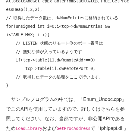
AllocateAndGetTcpExTableFromStack(&tcp,TRUE,GetProc
// 取得したデータ数は、dwNumEntriesに格納されている
for
(
unsigned
int
 i=0;i<tcp->dwNumEntries && 
i<TABLE_MAX; i++){

// LISTEN 状態のリモート側のポート番号は
// 無効な値が入っているようです
if
(tcp->table[i].dwRemoteAddr==0)

        tcp->table[i].dwRemotePort=0;

// 取得したデータの処理をここで行います。
サンプルプログラムの中では、「Enum_Undoc.cpp」
でこのAPIを使用していますので、詳しくはそちらを参
照してください。なお、当然ですが、非公開APIである
ため
および
で「iphlpapi.dll」
LoadLibrary
GetProcAddress