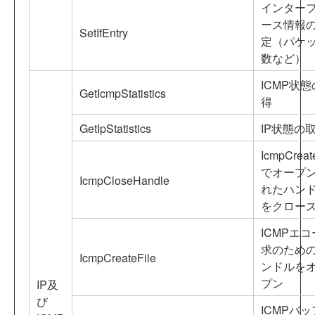
インター
ース情報
SetIfEntry
定（パケ
数など）
ICMP状
GetIcmpStatistics
得
GetIpStatistics
IP状態の
IcmpCreat
でオープ
IcmpCloseHandle
れたハン
をクロー
ICMPエ
求のため
IcmpCreateFile
ンドルを
プン
IP及
び
ICMPバ