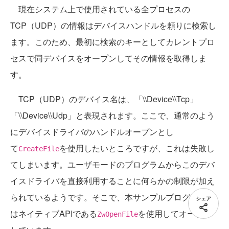
現在システム上で使用されている全プロセスの
TCP（UDP）の情報はデバイスハンドルを頼りに検索し
ます。このため、最初に検索のキーとしてカレントプロ
セスで同デバイスをオープンしてその情報を取得しま
す。
TCP（UDP）のデバイス名は、「\\Device\\Tcp」
「\\Device\\Udp」と表現されます。ここで、通常のよう
にデバイスドライバのハンドルオープンとし
て
を使用したいところですが、これは失敗し
CreateFile
てしまいます。ユーザモードのプログラムからこのデバ
イスドライバを直接利用することに何らかの制限が加え
られているようです。そこで、本サンプルプログラムで
シェア
はネイティブAPIである
を使用してオープン
ZwOpenFile