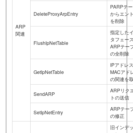
PARPテ
DeleteProxyArpEntry
からエン
を削除
ARP
指定した
関連
タフェー
FlushIpNetTable
ARPテー
の全削除
IPアドレ
GetIpNetTable
MACアド
の関連を
ARPリク
SendARP
トの送信
ARPテー
SetIpNetEntry
の修正
旧インデ