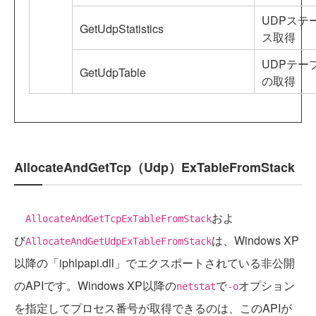
UDPステ
GetUdpStatistics
ス取得
UDPテー
GetUdpTable
の取得
AllocateAndGetTcp（Udp）ExTableFromStack
およ
AllocateAndGetTcpExTableFromStack
び
は、Windows XP
AllocateAndGetUdpExTableFromStack
以降の「iphlpapi.dll」でエクスポートされている非公開
のAPIです。Windows XP以降の
で
オプション
netstat
-o
を指定してプロセス番号が取得できるのは、このAPIが