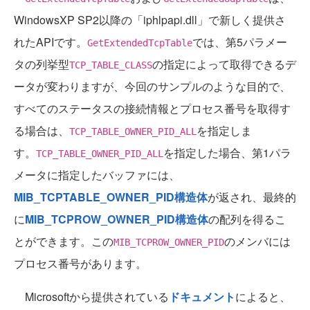
WindowsXP SP2以降の「iphlpapi.dll」で新しく提供さ
れたAPIです。
では、第5パラメー
GetExtendedTcpTable
タの列挙型
の指定によって取得できるデ
TCP_TABLE_CLASS
ータが変わりますが、今回のサンプルのような目的で、
すべてのステータスの接続情報とプロセス番号を取得す
る場合は、
を指定しま
TCP_TABLE_OWNER_PID_ALL
す。
を指定した場合、第1パラ
TCP_TABLE_OWNER_PID_ALL
メータに指定したバッファには、
MIB_TCPTABLE_OWNER_PID構造体
が返され、最終的
に
MIB_TCPROW_OWNER_PID構造体
の配列を得るこ
とができます。この
のメンバには
MIB_TCPROW_OWNER_PID
プロセス番号があります。
Microsoftから提供されている
ドキュメント
によると、