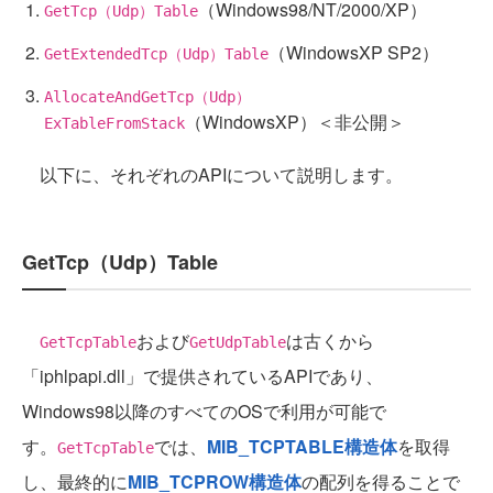
（Windows98/NT/2000/XP）
GetTcp（Udp）Table
（WindowsXP SP2）
GetExtendedTcp（Udp）Table
AllocateAndGetTcp（Udp）
（WindowsXP）＜非公開＞
ExTableFromStack
以下に、それぞれのAPIについて説明します。
GetTcp（Udp）Table
および
は古くから
GetTcpTable
GetUdpTable
「iphlpapi.dll」で提供されているAPIであり、
Windows98以降のすべてのOSで利用が可能で
す。
では、
MIB_TCPTABLE構造体
を取得
GetTcpTable
し、最終的に
MIB_TCPROW構造体
の配列を得ることで