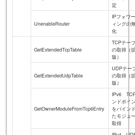
定
IPフォワ
UnenableRouter
ィングの
化
TCPテー
GetExtendedTcpTable
の取得（
版）
UDPテー
GetExtendedUdpTable
の取得（
版）
IPv6 TC
ンドポイ
GetOwnerModuleFromTcp6Entry
をバイン
たモジュ
取得
IPv4 UD