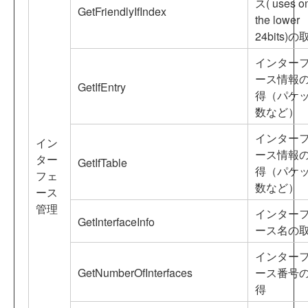
ス( uses o
GetFriendlyIfIndex
the lower
24bits)の
インター
ース情報
GetIfEntry
得（パケ
数など）
インター
イン
ース情報
ター
GetIfTable
得（パケ
フェ
数など）
ース
管理
インター
GetInterfaceInfo
ース名の
インター
GetNumberOfInterfaces
ース番号
得