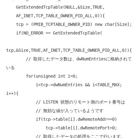
    GetExtendedTcpTable(
NULL
,&Size,TRUE,

    AF_INET,TCP_TABLE_OWNER_PID_ALL,0)){

    tcp = (PMIB_TCPTABLE_OWNER_PID) 
new
char
[Size];

if
(NO_ERROR == GetExtendedTcpTable(

tcp,&Size,TRUE,AF_INET,TCP_TABLE_OWNER_PID_ALL,0)){

// 取得したデータ数は、dwNumEntriesに格納されて
いる
for
(
unsigned
int
 i=0;

            i<tcp->dwNumEntries && i<TABLE_MAX; 
i++){

// LISTEN 状態のリモート側のポート番号は
// 無効な値が入っているようです
if
(tcp->table[i].dwRemoteAddr==0)

                tcp->table[i].dwRemotePort=0;

// 取得したデータの処理をここで行います。