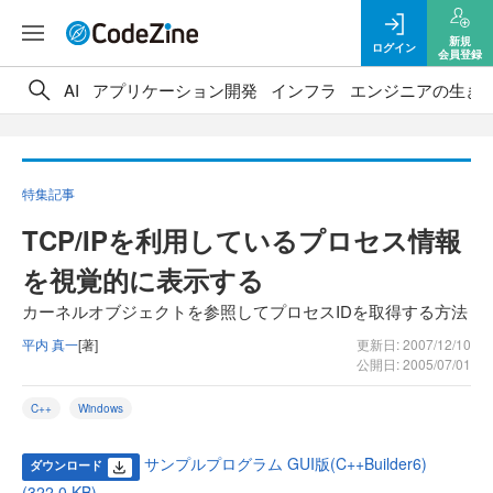
新規
ログイン
会員登録
AI
アプリケーション開発
インフラ
エンジニアの生き
特集記事
TCP/IPを利用しているプロセス情報
を視覚的に表示する
カーネルオブジェクトを参照してプロセスIDを取得する方法
平内 真一
[著]
更新日: 2007/12/10
公開日: 2005/07/01
C++
Windows
サンプルプログラム GUI版(C++Builder6)
ダウンロード
(322.0 KB)