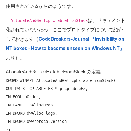
使用されているからのようです。
は、ドキュメント
AllocateAndGetTcpExTableFromStack
化されていないため、ここでプロトタイプについて紹介
しておきます（
CodeBreakers-Journal 『Invisibility on
NT boxes - How to become unseen on Windows NT』
より）。
AllocateAndGetTcpExTableFromStack の定義
DWORD WINAPI AllocateAndGetTcpExTableFromStack(

OUT PMIB_TCPTABLE_EX * pTcpTableEx,

IN BOOL bOrder,

IN HANDLE hAllocHeap,

IN DWORD dwAllocFlags,

IN DWORD dwProtocolVersion;
