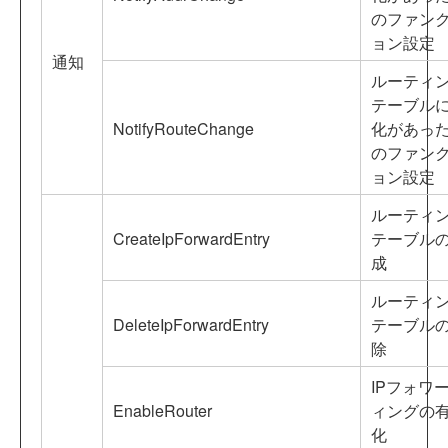
のファン
ョン設定
通知
ルーティ
テーブル
NotifyRouteChange
化があっ
のファン
ョン設定
ルーティ
CreateIpForwardEntry
テーブル
成
ルーティ
DeleteIpForwardEntry
テーブル
除
IPフォワ
EnableRouter
ィングの
化