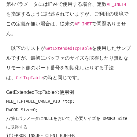
第4パラメータにはIPv4で使用する場合、定数
AF_INET4
を指定するように記述されていますが、ご利用の環境で
この定義が無い場合は、従来の
で問題ありませ
AF_INET
ん。
以下のリストが
を使用したサンプ
GetExtendedTcpTable
ルですが、最初にバッファのサイズを取得したり無効な
リモート側のポート番号を初期化したりする手法
は、
の時と同じです。
GetTcpTable
GetExtendedTcpTableの使用例
MIB_TCPTABLE_OWNER_PID *tcp;

//第1パラメータにNULLをおいて、必要サイズを DWORD Size 
に取得する
if
(ERROR_INSUFFICIENT_BUFFER == 
