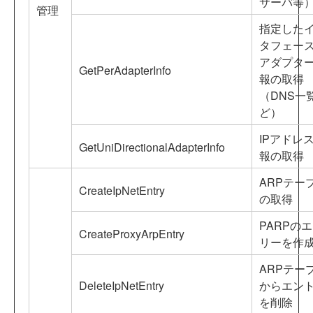
サーバ等
管理
指定した
タフェー
アダプタ
GetPerAdapterInfo
報の取得
（DNS一
ど）
IPアドレ
GetUniDirectionalAdapterInfo
報の取得
ARPテー
CreateIpNetEntry
の取得
PARPの
CreateProxyArpEntry
リーを作
ARPテー
DeleteIpNetEntry
からエン
を削除