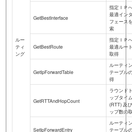
指定ＩＰ
最適イン
GetBestInterface
フェース
索
ルー
指定ＩＰ
ティ
GetBestRoute
最適ルー
ング
取得
ルーティ
GetIpForwardTable
テーブル
得
ラウンド
ップタイ
GetRTTAndHopCount
(RTT) 及
ップ数の
ルーティ
SetIpForwardEntry
テーブル