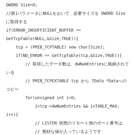
//第1パラメータにNULLをおいて、必要サイズを DWORD Size 
に取得する
if
(ERROR_INSUFFICIENT_BUFFER == 
GetTcpTable(
NULL
,&Size,TRUE)){

    tcp = (PMIB_TCPTABLE) 
new
char
[Size];

if
(NO_ERROR == GetTcpTable(tcp,&Size,TRUE)){

// 取得したデータ数は、dwNumEntriesに格納されて
いる
// PMIB_TCPEXTABLE tcp から TData *Dataへの
コピー
for
(
unsigned
int
 i=0;

            i<tcp->dwNumEntries && i<TABLE_MAX; 
i++){

// LISTEN 状態のリモート側のポート番号は
// 無効な値が入っているようです