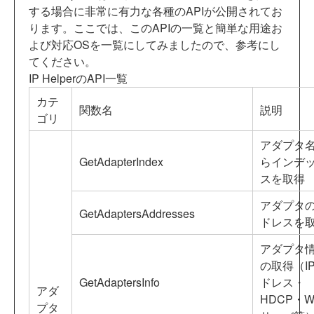
する場合に非常に有力な各種のAPIが公開されてお
ります。ここでは、このAPIの一覧と簡単な用途お
よび対応OSを一覧にしてみましたので、参考にし
てください。
IP HelperのAPI一覧
カテ
関数名
説明
ゴリ
アダプタ
GetAdapterIndex
らインデ
スを取得
アダプタ
GetAdaptersAddresses
ドレスを
アダプタ
の取得（I
GetAdaptersInfo
ドレス・
アダ
HDCP・W
プタ