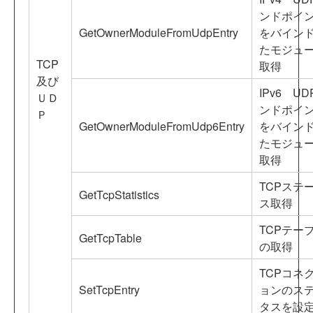
ンドポイ
GetOwnerModuleFromUdpEntry
をバイン
たモジュ
TCP
取得
及び
IPv6 UD
ＵＤ
ンドポイ
Ｐ
GetOwnerModuleFromUdp6Entry
をバイン
たモジュ
取得
TCPステ
GetTcpStatistics
ス取得
TCPテー
GetTcpTable
の取得
TCPコネ
SetTcpEntry
ョンのス
タスを設