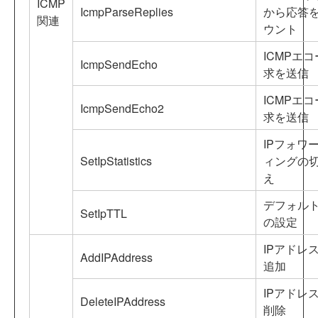
ICMP
IcmpParseReplies
から応答
関連
ウント
ICMPエ
IcmpSendEcho
求を送信
ICMPエ
IcmpSendEcho2
求を送信
IPフォワ
SetIpStatistics
ィングの
え
デフォルト
SetIpTTL
の設定
IPアドレ
AddIPAddress
追加
IPアドレ
DeleteIPAddress
削除