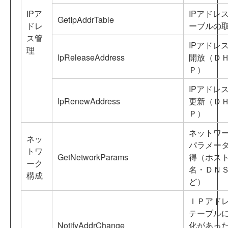
IPア
IPアドレ
GetIpAddrTable
ドレ
ーブルの
ス管
IPアドレ
理
IpReleaseAddress
開放（Ｄ
Ｐ）
IPアドレ
IpRenewAddress
更新（Ｄ
Ｐ）
ネットワ
ネッ
パラメー
トワ
GetNetworkParams
得（ホス
ーク
名・ＤＮ
構成
ど）
ＩＰアド
テーブル
NotifyAddrChange
化があっ