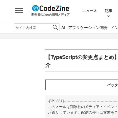
ニュース
記事
開発者のための情報メディア
AI
アプリケーション開発
イ
【TypeScriptの変更点ま
介
-[Vol.881]-----------------------------------------
このメールは翔泳社のメディア・イベント
お送りしています。配信の停止は文末をご