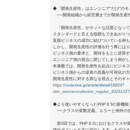
◆「開発生産性」はエンジニア"だけ"の
──開発組織から経営層までが開発生産
「開発生産性」がホットな話題となっています
スタンダードと言える指標もできあがりつ
直接ビジネスの成功に結びついている例も
しかし、開発生産性の評価を行う際にはエ
ビジネス側の要求と、期待をもとに逆算す
エンジニア側の視点に閉じてしまう例がし
本連載では、開発生産性を起点にビジネス
ビジネス側からの逆算の意義や可視化の方
開発生産性に対する異なる視点とそのギャ
https://codezine.jp/article/detail/18829?
utm_source=codezine_regular_2023122
◆より使いやすくなったPHP 8.3の新機能
──クラスや変数定義、エラーと例外の
第3回では、PHP 8.3におけるクラス
強化ポイントを主に紹介します。まずはオ