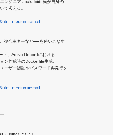
ニア asukaleido氏が自身の
いて考える。
7&utm_medium=email
エリ、複合主キーなど──を使いこなす！
ト、Active Recordにおける
成時のDockerfile生成、
ユーザー認証やパスワード再発行を
7&utm_medium=email
━
━
・usingについて