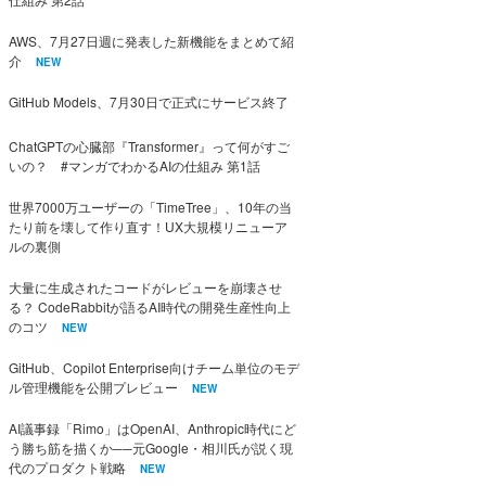
AWS、7月27日週に発表した新機能をまとめて紹
介
NEW
GitHub Models、7月30日で正式にサービス終了
ChatGPTの心臓部『Transformer』って何がすご
いの？ #マンガでわかるAIの仕組み 第1話
世界7000万ユーザーの「TimeTree」、10年の当
たり前を壊して作り直す！UX大規模リニューア
ルの裏側
大量に生成されたコードがレビューを崩壊させ
る？ CodeRabbitが語るAI時代の開発生産性向上
のコツ
NEW
GitHub、Copilot Enterprise向けチーム単位のモデ
ル管理機能を公開プレビュー
NEW
AI議事録「Rimo」はOpenAI、Anthropic時代にど
う勝ち筋を描くか──元Google・相川氏が説く現
代のプロダクト戦略
NEW