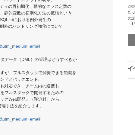
2026
ロパティの再初期化、動的なクラス定数の
De
、静的変数の初期化方法の拡張という
ス設
QLiteにおける例外発生の
「1
ラー/例外のハンドリング強化について
7&utm_medium=email
スタデータ（DML）の管理はどうすべきか
イ
ますが、フルスタックで開発できる知識を
ンドとバックエンド、
も対応でき、チーム内の連携も
ムをフルスタックで開発するための
ックWeb開発』（翔泳社）から、
の管理手法を紹介します。
7&utm_medium=email