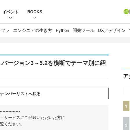
イベント
BOOKS
ンフラ
エンジニアの生き方
Python
開発ツール
UX／デザイン
とめ】バージョン3～5.2を横断でテーマ別に紹
ア
1
--------------
・サービスにご登録いただいた方に
覧ください。
2