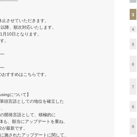
------------
3
を休止させていただきます。
日以降、順次対応いたします。
4
1月10日となります。
す。
5
━
6
━
週のおすすめはこちらです。
7
singについて】
tJSの筆頭言語としての地位を確立した
8
て、
の開発言語として、積極的に
pt本体も、順当にアップデートを重ね、
9
2が最新です。
でに施されたアップデートに関して、