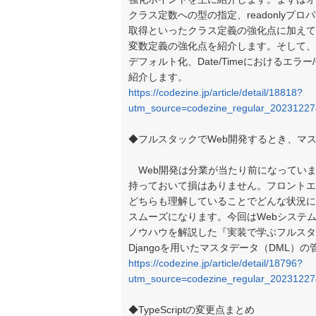
クラス定数への型の指定、readonlyプ
取得といったクラス定義の強化点に加えて
変数定義の強化点を紹介します。そして、S
デフォルト化、Date/Timeにおけるエ
紹介します。
https://codezine.jp/article/detail/18818?
utm_source=codezine_regular_2023122
◆フルスタックでWeb開発するとき、マ
Web開発は分業が当たり前になってい
持っておいて損はありません。フロントエ
どちらも理解していることでどんな状況に
スムーズになります。今回はWebシステ
ノウハウを解説した『実装で学ぶフルスタ
Djangoを用いたマスタデータ（DML）
https://codezine.jp/article/detail/18796?
utm_source=codezine_regular_2023122
◆TypeScriptの変更点まとめ