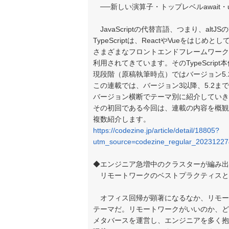
──新しい演算子・トップレベルawait・u
JavaScriptの代替言語、つまり、al
TypeScriptは、ReactやVueをはじめとし
さまざまなフロントエンドフレームワーク
利用されてきています。そのTypeScri
現段階（原稿執筆時点）ではバージョン5.
この連載では、バージョン3以降、5.2ま
バージョン横断でテーマ別に紹介していき
その初回である今回は、連載の内容を概観
複数紹介します。
https://codezine.jp/article/detail/18805?
utm_source=codezine_regular_2023122
◆エンジニア急増中のクラスターが編み出
リモートワークのベストプラクティスと
オフィス回帰が顕著になるなか、リモー
テーマだ。リモートワークがいいのか、ど
メタバースを運営し、エンジニアを多く抱