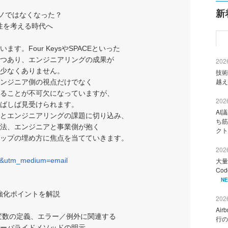
新
モノではなくなった？
性を考える時代へ
。Four KeysやSPACEといった
つあり、エンジニアリングの成果が
2026
少なくありません。
技術
越え
ンジニア側の視点だけでなく
ることが不可欠になっていますが、
2026
ばしば見受けられます。
AI
とエンジニアリングの課題に切り込み、
ち筋
法、エンジニアと事業側が抱く
クト
ップの埋め方に焦点を当てていきます。
2026
7&utm_medium=email
大量
Co
N
強化ポイントを解説
2026
Ai
や変数の定義、エラー／例外に関連する
行の
ーバライドメソッドの明示、