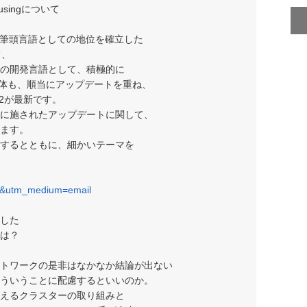
singについて
tJSの筆頭言語としての地位を確立した
て、
の開発言語として、積極的に
pt本体も、順当にアップデートを重ね、
2が最新です。
でに施されたアップデートに関して、
ます。
するとともに、細かいテーマを
7&utm_medium=email
した
は？
トワークの是非はなかなか結論が出ない
ういうことに配慮するといいのか。
えるクラスターの取り組みと