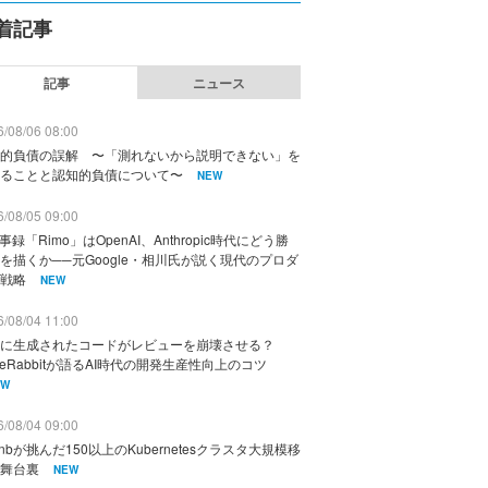
着記事
記事
ニュース
/08/06 08:00
的負債の誤解 〜「測れないから説明できない」を
ることと認知的負債について〜
NEW
/08/05 09:00
議事録「Rimo」はOpenAI、Anthropic時代にどう勝
を描くか──元Google・相川氏が説く現代のプロダ
戦略
NEW
/08/04 11:00
に生成されたコードがレビューを崩壊させる？
deRabbitが語るAI時代の開発生産性向上のコツ
EW
/08/04 09:00
rbnbが挑んだ150以上のKubernetesクラスタ大規模移
舞台裏
NEW