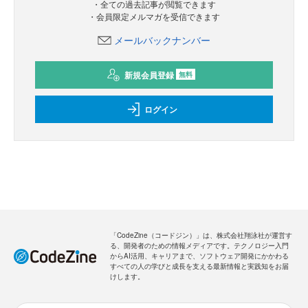
・全ての過去記事が閲覧できます
・会員限定メルマガを受信できます
メールバックナンバー
新規会員登録
無料
ログイン
「CodeZine（コードジン）」は、株式会社翔泳社が運営す
る、開発者のための情報メディアです。テクノロジー入門
からAI活用、キャリアまで、ソフトウェア開発にかかわる
すべての人の学びと成長を支える最新情報と実践知をお届
けします。