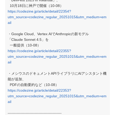
「DevFest 2025 in Kwansai」、
10月18日に神戸で開催（10-08）
https://codezine.jp/article/detail/22354?
utm_source=codezine_regular_20251015&utm_medium=em
ail
・Google Cloud、Vertex AIでAnthropicの新モデル
「Claude Sonnet 4.5」を
一般提供（10-08）
https://codezine.jp/article/detail/22355?
utm_source=codezine_regular_20251015&utm_medium=em
ail
・メシウスのドキュメントAPIライブラリにAIアシスタント機
能が追加、
PDFの自動要約など（10-08）
https://codezine.jp/article/detail/22353?
utm_source=codezine_regular_20251015&utm_medium=em
ail
------------------------------------------