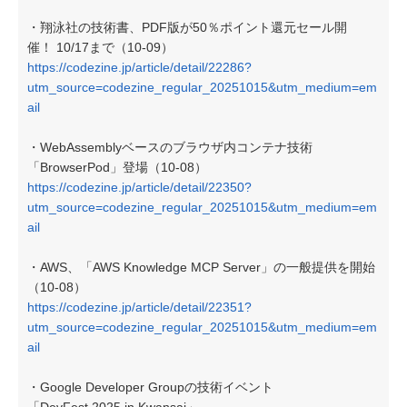
・翔泳社の技術書、PDF版が50％ポイント還元セール開
催！ 10/17まで（10-09）
https://codezine.jp/article/detail/22286?
utm_source=codezine_regular_20251015&utm_medium=em
ail
・WebAssemblyベースのブラウザ内コンテナ技術
「BrowserPod」登場（10-08）
https://codezine.jp/article/detail/22350?
utm_source=codezine_regular_20251015&utm_medium=em
ail
・AWS、「AWS Knowledge MCP Server」の一般提供を開始
（10-08）
https://codezine.jp/article/detail/22351?
utm_source=codezine_regular_20251015&utm_medium=em
ail
・Google Developer Groupの技術イベント