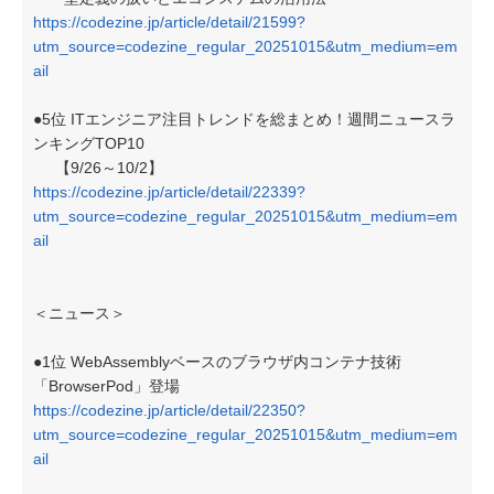
https://codezine.jp/article/detail/21599?
utm_source=codezine_regular_20251015&utm_medium=em
ail
●5位 ITエンジニア注目トレンドを総まとめ！週間ニュースラ
ンキングTOP10
【9/26～10/2】
https://codezine.jp/article/detail/22339?
utm_source=codezine_regular_20251015&utm_medium=em
ail
＜ニュース＞
●1位 WebAssemblyベースのブラウザ内コンテナ技術
「BrowserPod」登場
https://codezine.jp/article/detail/22350?
utm_source=codezine_regular_20251015&utm_medium=em
ail