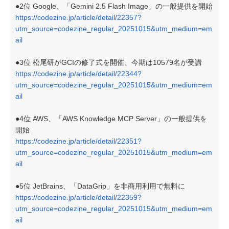
●2位 Google、「Gemini 2.5 Flash Image」の一般提供を開始
https://codezine.jp/article/detail/22357?
utm_source=codezine_regular_20251015&utm_medium=em
ail
●3位 松尾研がGCIの修了式を開催、今期は10579名が受講
https://codezine.jp/article/detail/22344?
utm_source=codezine_regular_20251015&utm_medium=em
ail
●4位 AWS、「AWS Knowledge MCP Server」の一般提供を
開始
https://codezine.jp/article/detail/22351?
utm_source=codezine_regular_20251015&utm_medium=em
ail
●5位 JetBrains、「DataGrip」を非商用利用で無料に
https://codezine.jp/article/detail/22359?
utm_source=codezine_regular_20251015&utm_medium=em
ail