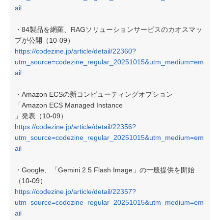
ail
・84製品を網羅、RAGソリューションサービスのカオスマッ
プが公開（10-09）
https://codezine.jp/article/detail/22360?
utm_source=codezine_regular_20251015&utm_medium=em
ail
・Amazon ECSの新コンピューティングオプション
「Amazon ECS Managed Instance
」発表（10-09）
https://codezine.jp/article/detail/22356?
utm_source=codezine_regular_20251015&utm_medium=em
ail
・Google、「Gemini 2.5 Flash Image」の一般提供を開始
（10-09）
https://codezine.jp/article/detail/22357?
utm_source=codezine_regular_20251015&utm_medium=em
ail