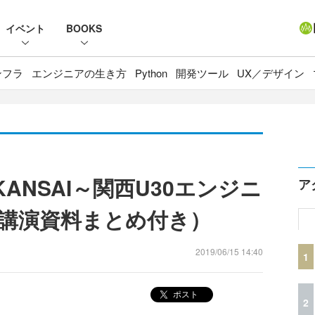
イベント
BOOKS
ンフラ
エンジニアの生き方
Python
開発ツール
UX／デザイン
st KANSAI～関西U30エンジニ
ア
講演資料まとめ付き）
2019/06/15 14:40
1
ポスト
2