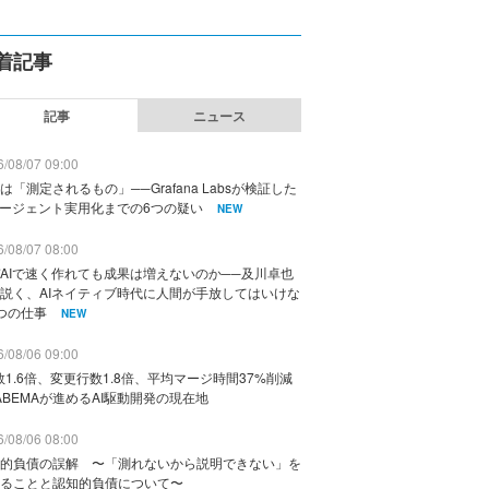
着記事
記事
ニュース
/08/07 09:00
は「測定されるもの」──Grafana Labsが検証した
エージェント実用化までの6つの疑い
NEW
/08/07 08:00
AIで速く作れても成果は増えないのか──及川卓也
説く、AIネイティブ時代に人間が手放してはいけな
つの仕事
NEW
/08/06 09:00
数1.6倍、変更行数1.8倍、平均マージ時間37%削減
ABEMAが進めるAI駆動開発の現在地
/08/06 08:00
的負債の誤解 〜「測れないから説明できない」を
ることと認知的負債について〜