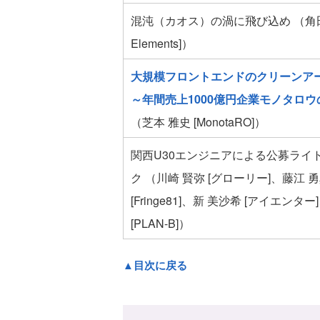
混沌（カオス）の渦に飛び込め （角田 浩
Elements]）
大規模フロントエンドのクリーンア
～年間売上1000億円企業モノタロ
（芝本 雅史 [MonotaRO]）
関西U30エンジニアによる公募ライ
ク （川崎 賢弥 [グローリー]、藤江 
[Fringe81]、新 美沙希 [アイエンタ
[PLAN-B]）
▲目次に戻る