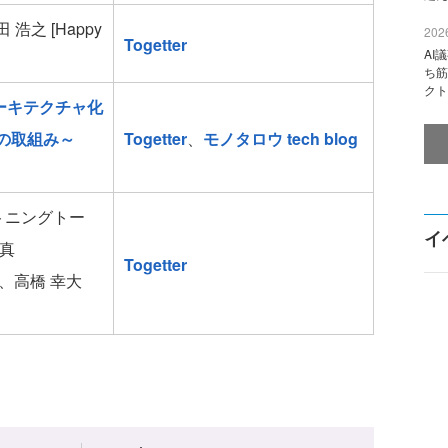
之 [Happy
2026
Togetter
AI
ち筋
クト
ーキテクチャ化
ウの取組み～
Togetter
、
モノタロウ tech blog
トニングトー
イ
勇真
Togetter
ー]、高橋 幸大