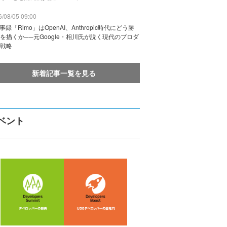
/08/05 09:00
議事録「Rimo」はOpenAI、Anthropic時代にどう勝
を描くか──元Google・相川氏が説く現代のプロダ
戦略
新着記事一覧を見る
ベント