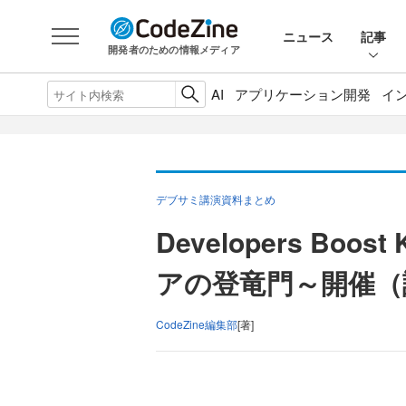
ニュース
記事
開発者のための情報メディア
AI
アプリケーション開発
イ
デブサミ講演資料まとめ
Developers Boo
アの登竜門～開催（
CodeZine編集部
[著]