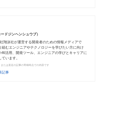
（コードジンヘンシュウブ）
株式会社翔泳社が運営する開発者のための情報メディアで
り組むエンジニアやテクノロジーを学びたい方に向け
やAI活用、開発ツール、エンジニアの学びとキャリアに
しています。
、または直近の記事の寄稿時点での内容です
筆記事