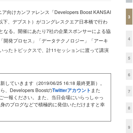
ンファレンス「Developers Boost KANSAI
3
（以下、デブスト）がコングレスクエア日本橋で行わ
となる。開催にあたり7社の企業スポンサーによる協
4
「開発プロセス」「データテクノロジー」「アーキ
いったトピックスで、計11セッションに渡って講演
5
6
きます（2019/06/25 16:18 最終更新）。
velopers Boostの
Twitterアカウント
また
7
ご一報ください。また、当日会場にいらっしゃっ
自身のブログなどで積極的に発信いただけますと幸
8
9