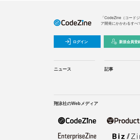
「CodeZine（コ
ア開発にかかわるすべ
ログイン
新規会員登
ニュース
記事
翔泳社のWebメディア