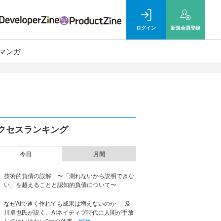
ログイン
新規
会員登録
マンガ
クセスランキング
今日
月間
技術的負債の誤解 〜「測れないから説明できな
い」を越えることと認知的負債について〜
なぜAIで速く作れても成果は増えないのか──及
川卓也氏が説く、AIネイティブ時代に人間が手放
してはいけない2つの仕事