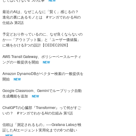
NEW
最近のAIは、なぜこんなに「賢く」感じるの？
進化の裏にあるモノとは #マンガでわかるAIの
仕組み 第2話
予定どおり作っているのに、なぜ良くならないの
か──「アウトプット脳」と「ユーザー価値脳」
に橋をかける3つの設計【CEDEC2026】
AWS Transit Gateway、ポリシーベースルーティ
ングの一般提供を開始
NEW
Amazon DynamoDBがベクター検索の一般提供を
開始
NEW
Google Classroom、Geminiでルーブリック自動
生成機能を追加
NEW
ChatGPTの心臓部『Transformer』って何がすご
いの？ #マンガでわかるAIの仕組み 第1話
信頼は「測定されるもの」──Grafana Labsが検
証したAIエージェント実用化までの6つの疑い
NEW