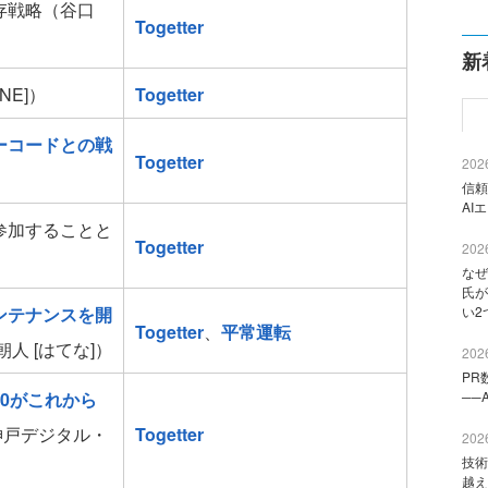
存戦略（谷口
Togetter
新
NE]）
Togetter
ーコードとの戦
Togetter
2026
信頼
AI
参加することと
Togetter
2026
なぜ
氏が
ンテナンスを開
い2
Togetter
、
平常運転
朝人 [はてな]）
2026
PR
30がこれから
──
[神戸デジタル・
Togetter
2026
技術
越え