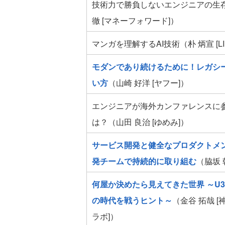
技術力で勝負しないエンジニアの生
徹 [マネーフォワード]）
マンガを理解するAI技術（朴 炳宣 [LI
モダンであり続けるために！レガシ
い方
（山崎 好洋 [ヤフー]）
エンジニアが海外カンファレンスに
は？（山田 良治 [ゆめみ]）
サービス開発と健全なプロダクトメ
発チームで持続的に取り組む
（脇坂 
何屋か決めたら見えてきた世界 ～U
の時代を戦うヒント～
（金谷 拓哉 
ラボ]）