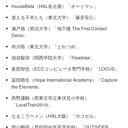
HouseBeta（HAL名古屋）「オートマン」
迷える子羊たち（東北大学）「爆音安心」
瀬戸徳（明治大学）「地下楼 The First Contact
Demo」
布川陸（東北大学）「とれつめ」
池谷駿弥（関西学院大学）「Treadraw」
眞部智也（ECCコンピュータ専門学校）「LOCUS」
冨田晴生（Hope International Academy）「Capture
the Elements」
西野謙騎（西東京市立東伏見小学校）
「LocalTrain2019」
なまこラーメン（HAL大阪）「ボコセル」
曽山剛尋（早稲田中学高等学校）「OUTSIDER」