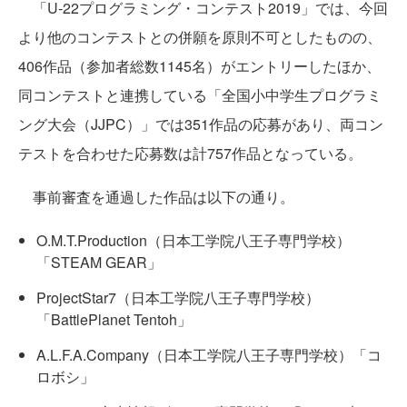
「U-22プログラミング・コンテスト2019」では、今回
より他のコンテストとの併願を原則不可としたものの、
406作品（参加者総数1145名）がエントリーしたほか、
同コンテストと連携している「全国小中学生プログラミ
ング大会（JJPC）」では351作品の応募があり、両コン
テストを合わせた応募数は計757作品となっている。
事前審査を通過した作品は以下の通り。
O.M.T.Production（日本工学院八王子専門学校）
「STEAM GEAR」
ProjectStar7（日本工学院八王子専門学校）
「BattlePlanet Tentoh」
A.L.F.A.Company（日本工学院八王子専門学校）「コ
ロボシ」