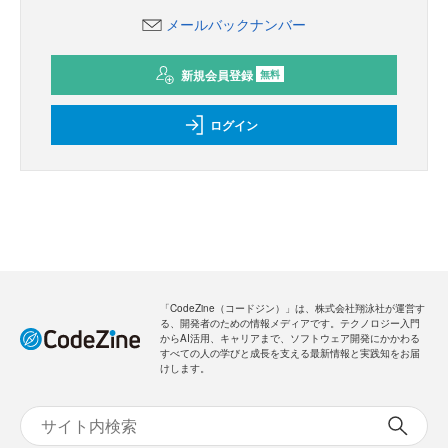
メールバックナンバー
新規会員登録
無料
ログイン
「CodeZine（コードジン）」は、株式会社翔泳社が運営す
る、開発者のための情報メディアです。テクノロジー入門
からAI活用、キャリアまで、ソフトウェア開発にかかわる
すべての人の学びと成長を支える最新情報と実践知をお届
けします。