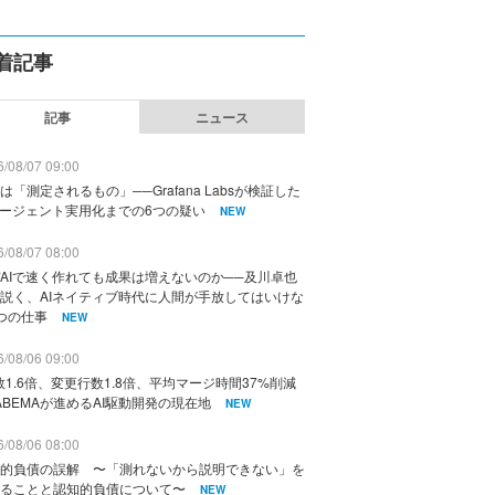
着記事
記事
ニュース
/08/07 09:00
は「測定されるもの」──Grafana Labsが検証した
エージェント実用化までの6つの疑い
NEW
/08/07 08:00
AIで速く作れても成果は増えないのか──及川卓也
説く、AIネイティブ時代に人間が手放してはいけな
つの仕事
NEW
/08/06 09:00
数1.6倍、変更行数1.8倍、平均マージ時間37%削減
ABEMAが進めるAI駆動開発の現在地
NEW
/08/06 08:00
的負債の誤解 〜「測れないから説明できない」を
ることと認知的負債について〜
NEW