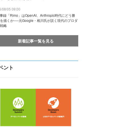
/08/05 09:00
議事録「Rimo」はOpenAI、Anthropic時代にどう勝
を描くか──元Google・相川氏が説く現代のプロダ
戦略
新着記事一覧を見る
ベント