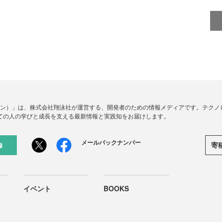
ードジン）」は、株式会社翔泳社が運営する、開発者のための情報メディアです。テク
ての人の学びと成長を支える最新情報と実践知をお届けします。
メールバックナンバー
寄
録
イベント
BOOKS