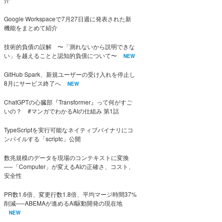
Google Workspaceで7月27日週に発表された新
機能をまとめて紹介
技術的負債の誤解 〜「測れないから説明できな
い」を越えることと認知的負債について〜
NEW
GitHub Spark、新規ユーザーの受け入れを停止し
8月にサービス終了へ
NEW
ChatGPTの心臓部『Transformer』って何がすご
いの？ #マンガでわかるAIの仕組み 第1話
TypeScriptを実行可能なネイティブバイナリにコ
ンパイルする「scriptc」公開
数兆規模のデータを現場のコンテキストに変換
──「Computer」が変えるAIの正確さ、コスト、
安全性
PR数1.6倍、変更行数1.8倍、平均マージ時間37%
削減──ABEMAが進めるAI駆動開発の現在地
NEW