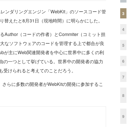
Lレンダリングエンジン「WebKit」のソースコード管
3
ubに切り替えたと8月31日（現地時間）に明らかにした。
4
uthor（コードの作者）とCommiter（コミット担
な巨大なソフトウェアのコードを管理する上で都合が良
5
Hubが主にWeb関連開発者を中心に世界中に多くの利
6
由の一つとして挙げている。世界中の開発者の協力
も受けられると考えてのことだろう。
7
て、さらに多数の開発者がWebKitの開発に参加するこ
8
9