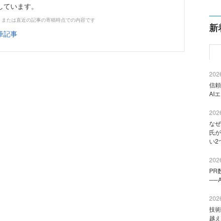
しています。
、または直近の記事の寄稿時点での内容です
新
筆記事
2026
信頼
AI
2026
なぜ
氏が
い2
2026
PR
──
2026
技術
越え