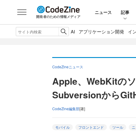
ニュース
記事
開発者のための情報メディア
AI
アプリケーション開発
イ
CodeZineニュース
Apple、WebKi
SubversionからG
CodeZine編集部
[著]
モバイル
フロントエンド
ツール
ニ