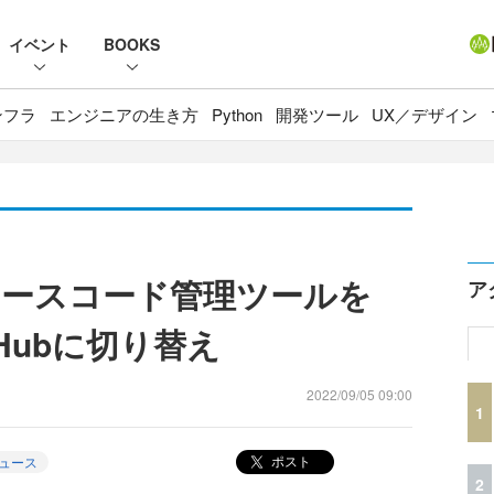
イベント
BOOKS
ンフラ
エンジニアの生き方
Python
開発ツール
UX／デザイン
tのソースコード管理ツールを
ア
itHubに切り替え
2022/09/05 09:00
1
ポスト
ュース
2