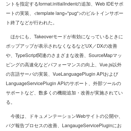
ントを指定するformat.initialIndentの追加、Web IDEサポ
ートの実装、<template lang="pug">のビルトインサポー
ト終了などが行われた。
ほかにも、Takeoverモードが有効になっているときに
ポップアップが表示されなくなるなどUX／DXの改善
や、TypeScript関連のさまざまな改善、SourceMapマッ
ピングの高速化などパフォーマンスの向上、Vue.js以外
の言語サーバの実装、VueLanguagePlugin APIおよび
LanguageServicePlugin APIのサポート、外部ツールの
サポートなど、数多くの機能追加・改善が実施されてい
る。
今後は、ドキュメンテーションWebサイトの公開や、
バグ報告プロセスの改善、LangaugeServicePluginにお