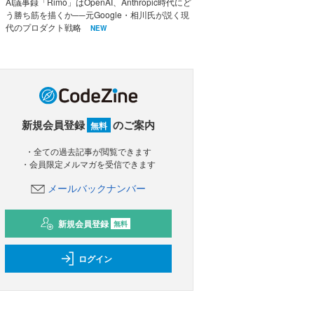
AI議事録「Rimo」はOpenAI、Anthropic時代にど
う勝ち筋を描くか──元Google・相川氏が説く現
代のプロダクト戦略
NEW
新規会員登録
のご案内
無料
・全ての過去記事が閲覧できます
・会員限定メルマガを受信できます
メールバックナンバー
新規会員登録
無料
ログイン