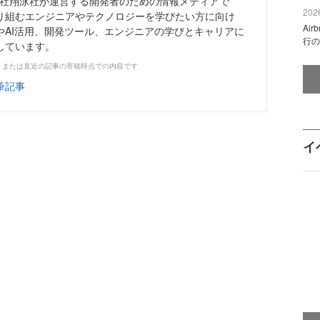
株式会社翔泳社が運営する開発者のための情報メディアで
2026
り組むエンジニアやテクノロジーを学びたい方に向け
Ai
やAI活用、開発ツール、エンジニアの学びとキャリアに
行の
しています。
、または直近の記事の寄稿時点での内容です
筆記事
イ