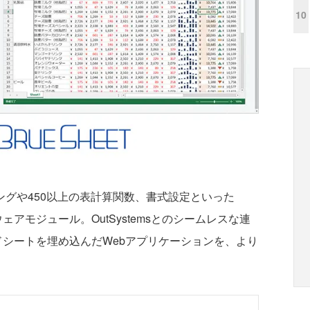
10
リングや450以上の表計算関数、書式設定といった
ェアモジュール。OutSystemsとのシームレスな連
ッドシートを埋め込んだWebアプリケーションを、より