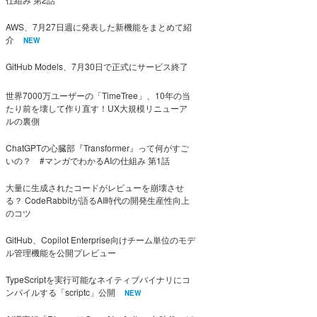
AWS、7月27日週に発表した新機能をまとめて紹
介
NEW
GitHub Models、7月30日で正式にサービス終了
世界7000万ユーザーの「TimeTree」、10年の当
たり前を壊して作り直す！UX大規模リニューア
ルの裏側
ChatGPTの心臓部『Transformer』って何がすご
いの？ #マンガでわかるAIの仕組み 第1話
大量に生成されたコードがレビューを崩壊させ
る？ CodeRabbitが語るAI時代の開発生産性向上
のコツ
GitHub、Copilot Enterprise向けチーム単位のモデ
ル管理機能を公開プレビュー
TypeScriptを実行可能なネイティブバイナリにコ
ンパイルする「scriptc」公開
NEW