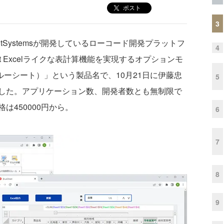
ポスト
3
Systemsが開発しているローコード開発プラットフ
4
osoft Excelライクな表計算機能を実現するオプションモ
（ブルーシート）」という製品名で、10月21日に伊藤忠
5
した。アプリケーション数、開発者数とも無制限で
は450000円から。
6
7
8
9