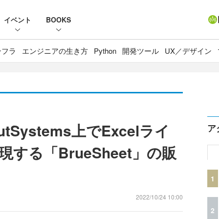
イベント
BOOKS
ンフラ
エンジニアの生き方
Python
開発ツール
UX／デザイン
Systems上でExcelライ
ア
する「BrueSheet」の販
1
2022/10/24 10:00
2