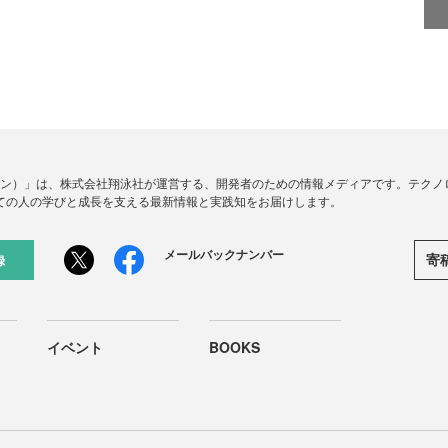
ードジン）」は、株式会社翔泳社が運営する、開発者のための情報メディアです。テク
ての人の学びと成長を支える最新情報と実践知をお届けします。
メールバックナンバー
寄
録
イベント
BOOKS