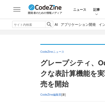
ニュース
記事
開発者のための情報メディア
AI
アプリケーション開発
イ
CodeZineニュース
グレープシティ、Out
クな表計算機能を実現
売を開始
CodeZine編集部
[著]