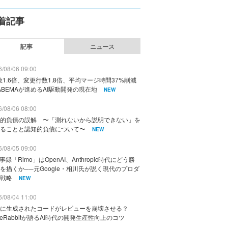
着記事
記事
ニュース
/08/06 09:00
数1.6倍、変更行数1.8倍、平均マージ時間37%削減
ABEMAが進めるAI駆動開発の現在地
NEW
/08/06 08:00
的負債の誤解 〜「測れないから説明できない」を
ることと認知的負債について〜
NEW
/08/05 09:00
議事録「Rimo」はOpenAI、Anthropic時代にどう勝
を描くか──元Google・相川氏が説く現代のプロダ
戦略
NEW
/08/04 11:00
に生成されたコードがレビューを崩壊させる？
deRabbitが語るAI時代の開発生産性向上のコツ