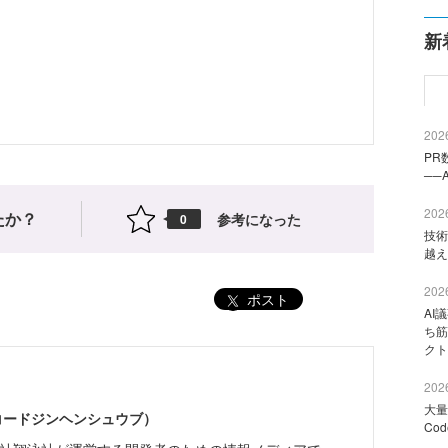
新
2026
PR
──
2026
たか？
参考になった
0
技術
越え
2026
ポスト
AI
ち筋
クト
2026
大量
（コードジンヘンシュウブ）
Co