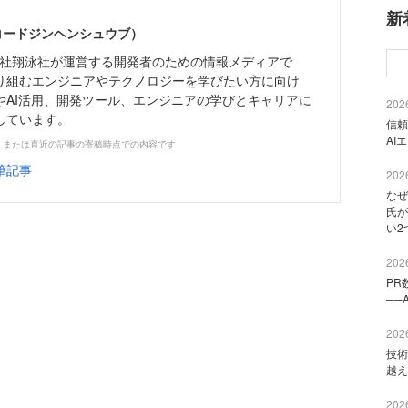
新
（コードジンヘンシュウブ）
株式会社翔泳社が運営する開発者のための情報メディアで
り組むエンジニアやテクノロジーを学びたい方に向け
やAI活用、開発ツール、エンジニアの学びとキャリアに
2026
しています。
信頼
AI
、または直近の記事の寄稿時点での内容です
筆記事
2026
なぜ
氏が
い2
2026
PR
──
2026
技術
越え
2026