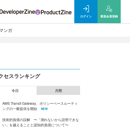
ログイン
新規
会員登録
マンガ
クセスランキング
今日
月間
AWS Transit Gateway、ポリシーベースルーティ
ングの一般提供を開始
NEW
技術的負債の誤解 〜「測れないから説明できな
い」を越えることと認知的負債について〜