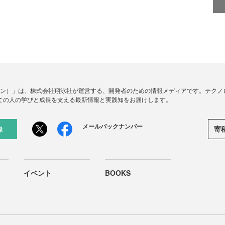
ードジン）」は、株式会社翔泳社が運営する、開発者のための情報メディアです。テク
ての人の学びと成長を支える最新情報と実践知をお届けします。
メールバックナンバー
寄
録
イベント
BOOKS