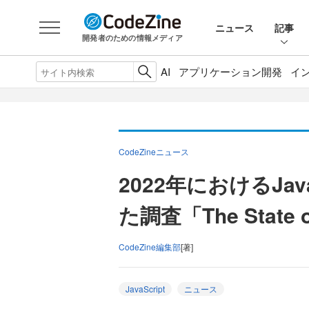
ニュース
記事
開発者のための情報メディア
AI
アプリケーション開発
イ
CodeZineニュース
2022年におけるJa
た調査「The State
CodeZine編集部
[著]
JavaScript
ニュース