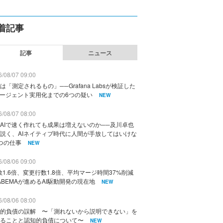
着記事
記事
ニュース
/08/07 09:00
は「測定されるもの」──Grafana Labsが検証した
エージェント実用化までの6つの疑い
NEW
/08/07 08:00
AIで速く作れても成果は増えないのか──及川卓也
説く、AIネイティブ時代に人間が手放してはいけな
つの仕事
NEW
/08/06 09:00
数1.6倍、変更行数1.8倍、平均マージ時間37%削減
ABEMAが進めるAI駆動開発の現在地
NEW
/08/06 08:00
的負債の誤解 〜「測れないから説明できない」を
ることと認知的負債について〜
NEW