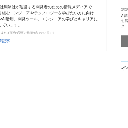
株式会社翔泳社が運営する開発者のための情報メディアで
2026
り組むエンジニアやテクノロジーを学びたい方に向け
AI
やAI活用、開発ツール、エンジニアの学びとキャリアに
ち筋
しています。
クト
、または直近の記事の寄稿時点での内容です
筆記事
イ