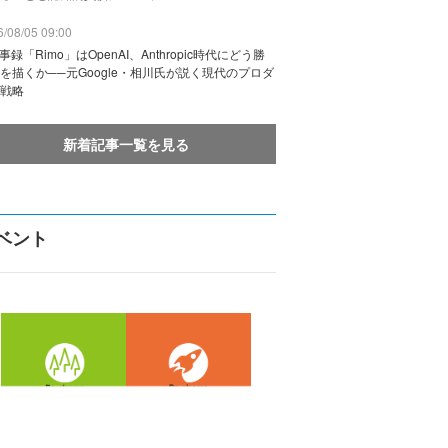
/08/05 09:00
議事録「Rimo」はOpenAI、Anthropic時代にどう勝
を描くか──元Google・相川氏が説く現代のプロダ
戦略
新着記事一覧を見る
ベント