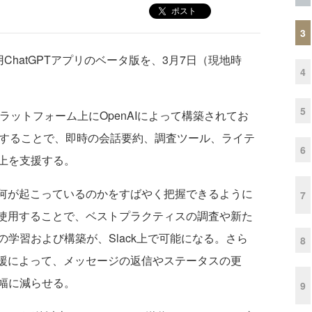
ポスト
3
ack用ChatGPTアプリのベータ版を、3月7日（現地時
4
5
ckプラットフォーム上にOpenAIによって構築されてお
を統合することで、即時の会話要約、調査ツール、ライテ
6
上を支援する。
何が起こっているのかをすばやく把握できるように
7
を使用することで、ベストプラクティスの調査や新た
学習および構築が、Slack上で可能になる。さら
8
支援によって、メッセージの返信やステータスの更
幅に減らせる。
9