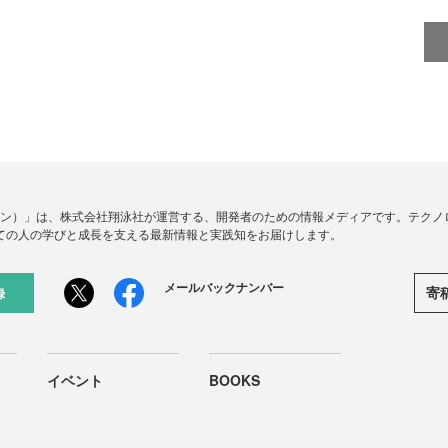
ードジン）」は、株式会社翔泳社が運営する、開発者のための情報メディアです。テク
ての人の学びと成長を支える最新情報と実践知をお届けします。
メールバックナンバー
寄
録
イベント
BOOKS