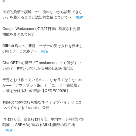
技術的負債の誤解 〜「測れないから説明できな
い」を越えることと認知的負債について〜
NEW
Google Workspaceで7月27日週に発表された新
機能をまとめて紹介
GitHub Spark、新規ユーザーの受け入れを停止し
8月にサービス終了へ
NEW
ChatGPTの心臓部『Transformer』って何がすご
いの？ #マンガでわかるAIの仕組み 第1話
予定どおり作っているのに、なぜ良くならないの
か──「アウトプット脳」と「ユーザー価値脳」
に橋をかける3つの設計【CEDEC2026】
TypeScriptを実行可能なネイティブバイナリにコ
ンパイルする「scriptc」公開
PR数1.6倍、変更行数1.8倍、平均マージ時間37%
削減──ABEMAが進めるAI駆動開発の現在地
NEW