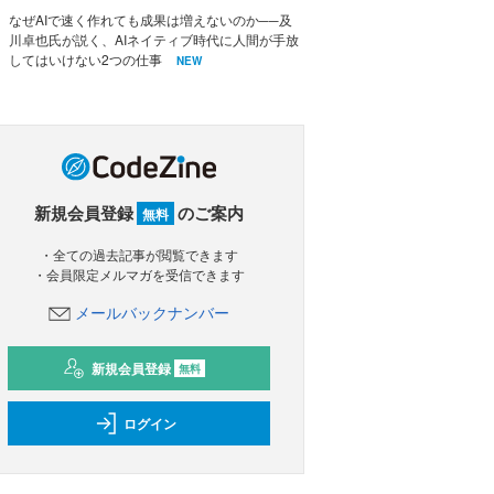
なぜAIで速く作れても成果は増えないのか──及
川卓也氏が説く、AIネイティブ時代に人間が手放
してはいけない2つの仕事
NEW
新規会員登録
のご案内
無料
・全ての過去記事が閲覧できます
・会員限定メルマガを受信できます
メールバックナンバー
新規会員登録
無料
ログイン