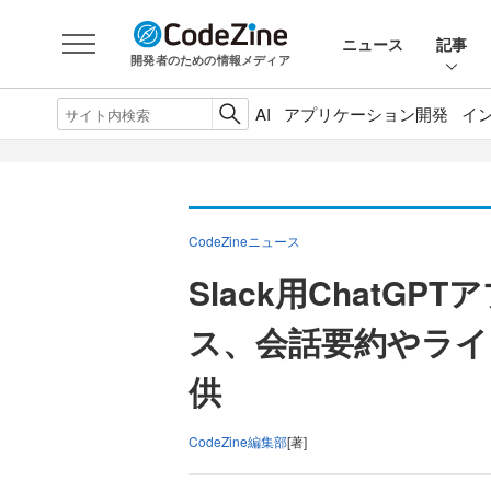
ニュース
記事
開発者のための情報メディア
AI
アプリケーション開発
イ
CodeZineニュース
Slack用ChatG
ス、会話要約やライ
供
CodeZine編集部
[著]