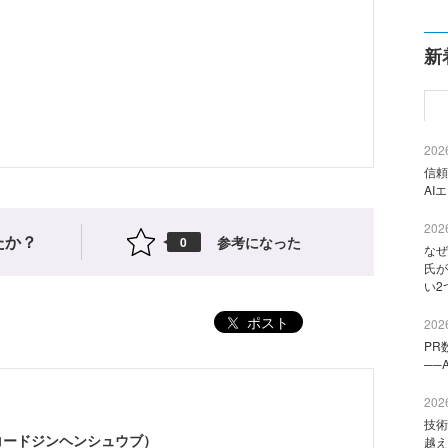
新
2026
信頼
AI
2026
たか？
参考になった
0
なぜ
氏が
い2
ポスト
2026
PR
──
2026
技術
（コードジンヘンシュウブ）
越え