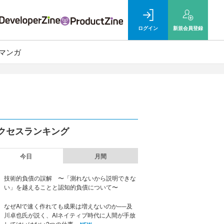
ログイン
新規
会員登録
マンガ
クセスランキング
今日
月間
技術的負債の誤解 〜「測れないから説明できな
い」を越えることと認知的負債について〜
なぜAIで速く作れても成果は増えないのか──及
川卓也氏が説く、AIネイティブ時代に人間が手放
してはいけない2つの仕事