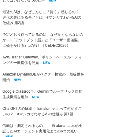
NEW
最近のAIは、なぜこんなに「賢く」感じるの？
進化の裏にあるモノとは #マンガでわかるAIの
仕組み 第2話
予定どおり作っているのに、なぜ良くならないの
か──「アウトプット脳」と「ユーザー価値脳」
に橋をかける3つの設計【CEDEC2026】
AWS Transit Gateway、ポリシーベースルーティ
ングの一般提供を開始
NEW
Amazon DynamoDBがベクター検索の一般提供を
開始
NEW
Google Classroom、Geminiでルーブリック自動
生成機能を追加
NEW
ChatGPTの心臓部『Transformer』って何がすご
いの？ #マンガでわかるAIの仕組み 第1話
信頼は「測定されるもの」──Grafana Labsが検
証したAIエージェント実用化までの6つの疑い
NEW