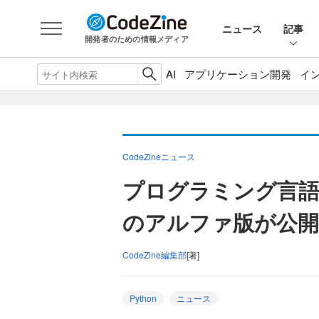
ニュース
記事
開発者のための情報メディア
AI
アプリケーション開発
イ
CodeZineニュース
プログラミング言語「P
のアルファ版が公開
CodeZine編集部
[著]
Python
ニュース