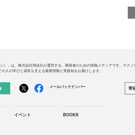
ードジン）」は、株式会社翔泳社が運営する、開発者のための情報メディアです。テク
ての人の学びと成長を支える最新情報と実践知をお届けします。
メールバックナンバー
寄
録
イベント
BOOKS