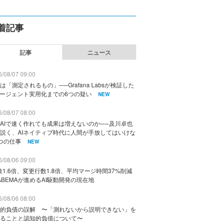
着記事
記事
ニュース
/08/07 09:00
は「測定されるもの」──Grafana Labsが検証した
エージェント実用化までの6つの疑い
NEW
/08/07 08:00
AIで速く作れても成果は増えないのか──及川卓也
説く、AIネイティブ時代に人間が手放してはいけな
つの仕事
NEW
/08/06 09:00
数1.6倍、変更行数1.8倍、平均マージ時間37%削減
ABEMAが進めるAI駆動開発の現在地
/08/06 08:00
的負債の誤解 〜「測れないから説明できない」を
ることと認知的負債について〜