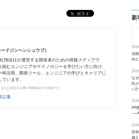
ポスト
新
2026
（コードジンヘンシュウブ）
信頼
AI
株式会社翔泳社が運営する開発者のための情報メディアで
り組むエンジニアやテクノロジーを学びたい方に向け
2026
やAI活用、開発ツール、エンジニアの学びとキャリアに
なぜ
しています。
氏が
、または直近の記事の寄稿時点での内容です
い2
筆記事
2026
PR
──
2026
技術
越え