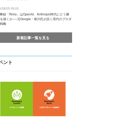
/08/05 09:00
議事録「Rimo」はOpenAI、Anthropic時代にどう勝
を描くか──元Google・相川氏が説く現代のプロダ
戦略
新着記事一覧を見る
ベント