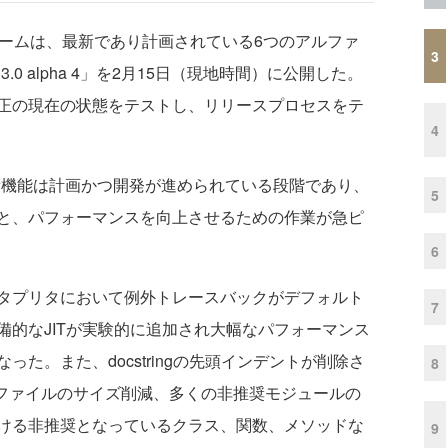
チームは、最新であり計画されている6つのアルファ
3
13.0 alpha 4」を2月15日（現地時間）に公開した。
正の現在の状態をテストし、リリースプロセスをテ
4
くの新機能は計画かつ開発が進められている段階であり、
5
と、パフォーマンスを向上させるための作業が急ピ
6
タプリタにおいて例外トレースバックがデフォルト
7
備的なJITが実験的に追加され大幅なパフォーマンス
た。また、docstringの先頭インデントが削除さ
8
cファイルのサイズ削減、多くの非推奨モジュールの
ける非推奨となっているクラス、関数、メソッドな
9