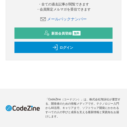
・全ての過去記事が閲覧できます
・会員限定メルマガを受信できます
メールバックナンバー
新規会員登録
無料
ログイン
「CodeZine（コードジン）」は、株式会社翔泳社が運営す
る、開発者のための情報メディアです。テクノロジー入門
からAI活用、キャリアまで、ソフトウェア開発にかかわる
すべての人の学びと成長を支える最新情報と実践知をお届
けします。