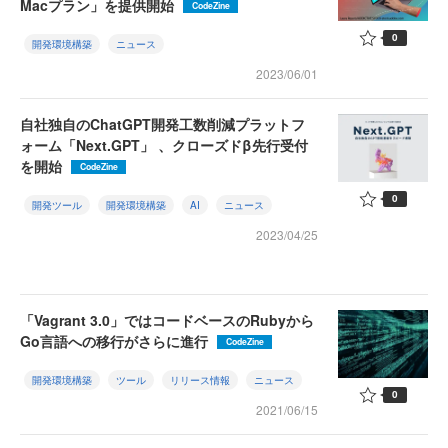
Macプラン」を提供開始
CodeZine
0
開発環境構築
ニュース
2023/06/01
自社独自のChatGPT開発工数削減プラットフ
ォーム「Next.GPT」 、クローズドβ先行受付
を開始
CodeZine
0
開発ツール
開発環境構築
AI
ニュース
2023/04/25
「Vagrant 3.0」ではコードベースのRubyから
Go言語への移行がさらに進行
CodeZine
開発環境構築
ツール
リリース情報
ニュース
0
2021/06/15