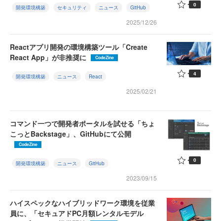
0
開発環境構築
セキュリティ
ニュース
GitHub
2025/12/26
Reactアプリ開発の環境構築ツール「Create
React App」が非推奨に
CodeZine
4
開発環境構築
ニュース
React
2025/02/21
コマンド一つで開発者ポータルを試せる「ちょ
こっとBackstage」、GitHubにて公開
CodeZine
0
開発環境構築
ニュース
GitHub
2023/09/15
ハイスペックなハイブリッドワーク環境を従業
員に、「セキュアドPC月額レンタルモデル