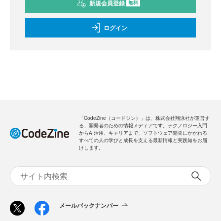
新規会員登録
無料
ログイン
「CodeZine（コードジン）」は、株式会社翔泳社が運営す
る、開発者のための情報メディアです。テクノロジー入門
からAI活用、キャリアまで、ソフトウェア開発にかかわる
すべての人の学びと成長を支える最新情報と実践知をお届
けします。
メールバックナンバー