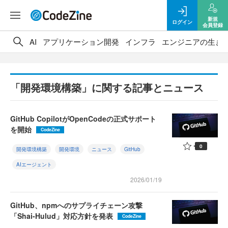
新規
ログイン
会員登録
AI
アプリケーション開発
インフラ
エンジニアの生き
「開発環境構築」に関する記事とニュース
GitHub CopilotがOpenCodeの正式サポート
を開始
CodeZine
0
開発環境構築
開発環境
ニュース
GitHub
AIエージェント
2026/01/19
GitHub、npmへのサプライチェーン攻撃
「Shai-Hulud」対応方針を発表
CodeZine