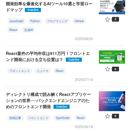
開発効率を爆速化するAIツール10選と学習ロー
ドマップ
CodeZine
3
JavaScript
Python
プログラミング
GitHub
React
生成AI
2025/08/20
React案件の平均年収は911万円！フロントエ
ンド開発における立ち位置は？
CodeZine
0
フロントエンド
ニュース
React
2025/07/14
ディレクトリ構成で読み解くReactアプリケー
ションの世界──バックエンドエンジニアのた
めのフロントエンド開発
CodeZine
0
技術記事
フロントエンド
TypeScript
React
2025/06/18