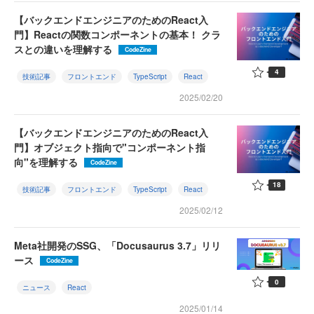
【バックエンドエンジニアのためのReact入
門】Reactの関数コンポーネントの基本！ クラ
スとの違いを理解する
CodeZine
4
技術記事
フロントエンド
TypeScript
React
2025/02/20
【バックエンドエンジニアのためのReact入
門】オブジェクト指向で"コンポーネント指
向"を理解する
CodeZine
18
技術記事
フロントエンド
TypeScript
React
2025/02/12
Meta社開発のSSG、「Docusaurus 3.7」リリ
ース
CodeZine
0
ニュース
React
2025/01/14