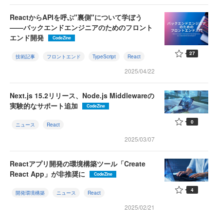
ReactからAPIを呼ぶ"裏側"について学ぼう
——バックエンドエンジニアのためのフロント
エンド開発
CodeZine
27
技術記事
フロントエンド
TypeScript
React
2025/04/22
Next.js 15.2リリース、Node.js Middlewareの
実験的なサポート追加
CodeZine
0
ニュース
React
2025/03/07
Reactアプリ開発の環境構築ツール「Create
React App」が非推奨に
CodeZine
4
開発環境構築
ニュース
React
2025/02/21