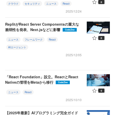
0
クラウド
セキュリティ
ニュース
React
2025/12/24
ReplitがReact Server Componentsの重大な
脆弱性を発表、Next.jsなどに影響
CodeZine
0
ニュース
フレームワーク
React
AIエージェント
2025/12/05
「React Foundation」設立。ReactとReact
Nativeの管理をMetaから移行
CodeZine
0
ニュース
React
2025/10/10
【2025年最新】AIプログラミング完全ガイド