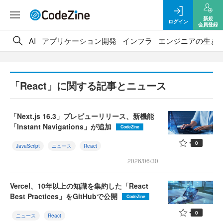
新規
ログイン
会員登録
AI
アプリケーション開発
インフラ
エンジニアの生き
「React」に関する記事とニュース
「Next.js 16.3」プレビューリリース、新機能
「Instant Navigations」が追加
CodeZine
0
JavaScript
ニュース
React
2026/06/30
Vercel、10年以上の知識を集約した「React
Best Practices」をGitHubで公開
CodeZine
0
ニュース
React