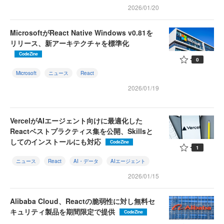
2026/01/20
MicrosoftがReact Native Windows v0.81を
リリース、新アーキテクチャを標準化
CodeZine
0
Microsoft
ニュース
React
2026/01/19
VercelがAIエージェント向けに最適化した
Reactベストプラクティス集を公開、Skillsと
してのインストールにも対応
CodeZine
1
ニュース
React
AI・データ
AIエージェント
2026/01/15
Alibaba Cloud、Reactの脆弱性に対し無料セ
キュリティ製品を期間限定で提供
CodeZine