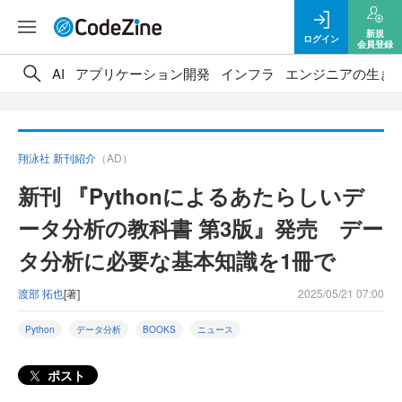
新規
ログイン
会員登録
AI
アプリケーション開発
インフラ
エンジニアの生き
翔泳社 新刊紹介
（AD）
新刊 『Pythonによるあたらしいデ
ータ分析の教科書 第3版』発売 デー
タ分析に必要な基本知識を1冊で
渡部 拓也
[著]
2025/05/21 07:00
Python
データ分析
BOOKS
ニュース
ポスト