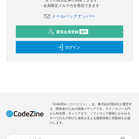
・会員限定メルマガを受信できます
メールバックナンバー
新規会員登録
無料
ログイン
「CodeZine（コードジン）」は、株式会社翔泳社が運営す
る、開発者のための情報メディアです。テクノロジー入門
からAI活用、キャリアまで、ソフトウェア開発にかかわる
すべての人の学びと成長を支える最新情報と実践知をお届
けします。