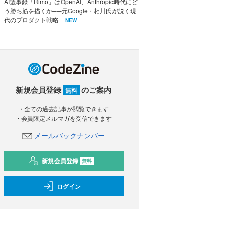
AI議事録「Rimo」はOpenAI、Anthropic時代にど
う勝ち筋を描くか──元Google・相川氏が説く現
代のプロダクト戦略
NEW
新規会員登録
のご案内
無料
・全ての過去記事が閲覧できます
・会員限定メルマガを受信できます
メールバックナンバー
新規会員登録
無料
ログイン