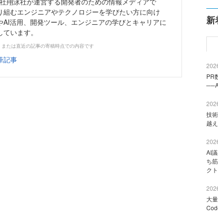
株式会社翔泳社が運営する開発者のための情報メディアで
り組むエンジニアやテクノロジーを学びたい方に向け
新
やAI活用、開発ツール、エンジニアの学びとキャリアに
しています。
、または直近の記事の寄稿時点での内容です
筆記事
2026
PR
──
2026
技術
越え
2026
AI
ち筋
クト
2026
大量
Co