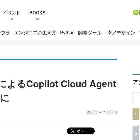
イベント
BOOKS
ンフラ
エンジニアの生き方
Python
開発ツール
UX／デザイン
によるCopilot Cloud Agent
ア
に
2026/05/15 09:00
1
ポスト
2