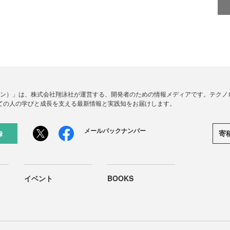
ードジン）」は、株式会社翔泳社が運営する、開発者のための情報メディアです。テク
ての人の学びと成長を支える最新情報と実践知をお届けします。
メールバックナンバー
寄
録
イベント
BOOKS