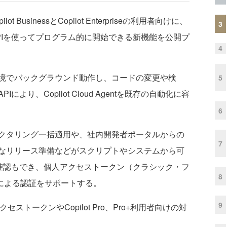
 BusinessとCopilot Enterpriseの利用者向けに、
3
をREST APIを使ってプログラム的に開始できる新機能を公開プ
4
自の開発環境でバックグラウンド動作し、コードの変更や検
5
り、Copilot Cloud Agentを既存の自動化に容
6
クタリング一括適用や、社内開発者ポータルからの
7
なリリース準備などがスクリプトやシステムから可
の確認もでき、個人アクセストークン（クラシック・フ
8
ンによる認証をサポートする。
9
セストークンやCopilot Pro、Pro+利用者向けの対