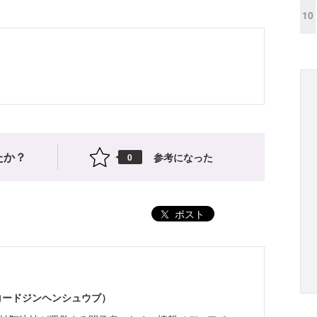
10
たか？
参考になった
0
ポスト
（コードジンヘンシュウブ）