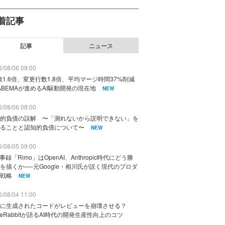
着記事
記事
ニュース
/08/06 09:00
数1.6倍、変更行数1.8倍、平均マージ時間37%削減
ABEMAが進めるAI駆動開発の現在地
NEW
/08/06 08:00
的負債の誤解 〜「測れないから説明できない」を
ることと認知的負債について〜
NEW
/08/05 09:00
議事録「Rimo」はOpenAI、Anthropic時代にどう勝
を描くか──元Google・相川氏が説く現代のプロダ
戦略
NEW
/08/04 11:00
に生成されたコードがレビューを崩壊させる？
deRabbitが語るAI時代の開発生産性向上のコツ