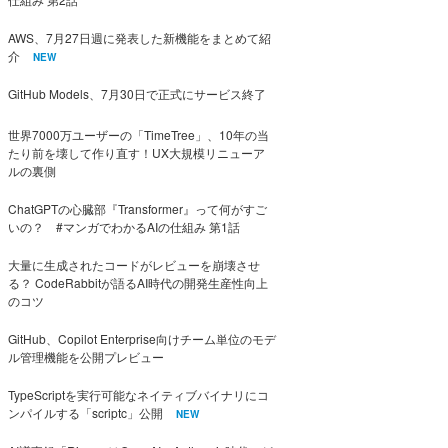
AWS、7月27日週に発表した新機能をまとめて紹
介
NEW
GitHub Models、7月30日で正式にサービス終了
世界7000万ユーザーの「TimeTree」、10年の当
たり前を壊して作り直す！UX大規模リニューア
ルの裏側
ChatGPTの心臓部『Transformer』って何がすご
いの？ #マンガでわかるAIの仕組み 第1話
大量に生成されたコードがレビューを崩壊させ
る？ CodeRabbitが語るAI時代の開発生産性向上
のコツ
GitHub、Copilot Enterprise向けチーム単位のモデ
ル管理機能を公開プレビュー
TypeScriptを実行可能なネイティブバイナリにコ
ンパイルする「scriptc」公開
NEW