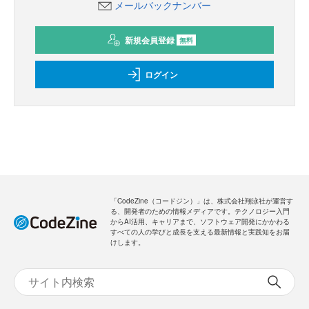
メールバックナンバー
新規会員登録
無料
ログイン
「CodeZine（コードジン）」は、株式会社翔泳社が運営す
る、開発者のための情報メディアです。テクノロジー入門
からAI活用、キャリアまで、ソフトウェア開発にかかわる
すべての人の学びと成長を支える最新情報と実践知をお届
けします。