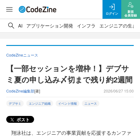
新規
ログイン
会員登録
AI
アプリケーション開発
インフラ
エンジニアの生き
CodeZineニュース
【一部セッションを増枠！】デブサ
ミ夏の申し込み〆切まで残り約2週間
CodeZine編集部
[著]
2026/06/27 15:00
デブサミ
エンジニア組織
イベント情報
ニュース
ポスト
翔泳社は、エンジニアの事業貢献を応援するカンファ