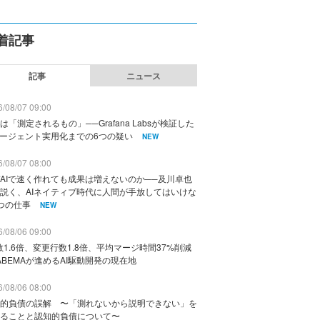
着記事
記事
ニュース
/08/07 09:00
は「測定されるもの」──Grafana Labsが検証した
エージェント実用化までの6つの疑い
NEW
/08/07 08:00
AIで速く作れても成果は増えないのか──及川卓也
説く、AIネイティブ時代に人間が手放してはいけな
つの仕事
NEW
/08/06 09:00
数1.6倍、変更行数1.8倍、平均マージ時間37%削減
ABEMAが進めるAI駆動開発の現在地
/08/06 08:00
的負債の誤解 〜「測れないから説明できない」を
ることと認知的負債について〜