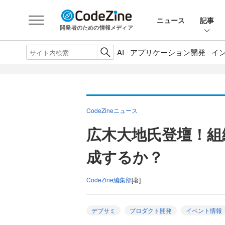
ニュース
記事
開発者のための情報メディア
AI
アプリケーション開発
イ
CodeZineニュース
広木大地氏登壇！組
成するか？
CodeZine編集部
[著]
デブサミ
プロダクト開発
イベント情報