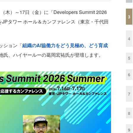
）～17日（金）に「Developers Summit 2026
3
t 2026」をJPタワー ホール＆カンファレンス（東京・千代田
4
セッション「
組織のAI協働力をどう見極め、どう育成
地氏、ハイヤールーの葛岡宏祐氏が登壇します。
5
6
7
8
9