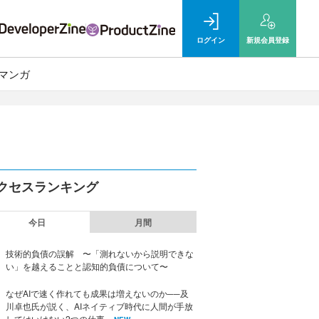
ログイン
新規
会員登録
マンガ
クセスランキング
今日
月間
技術的負債の誤解 〜「測れないから説明できな
い」を越えることと認知的負債について〜
なぜAIで速く作れても成果は増えないのか──及
川卓也氏が説く、AIネイティブ時代に人間が手放
してはいけない2つの仕事