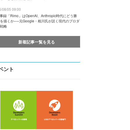
/08/05 09:00
議事録「Rimo」はOpenAI、Anthropic時代にどう勝
を描くか──元Google・相川氏が説く現代のプロダ
戦略
新着記事一覧を見る
ベント