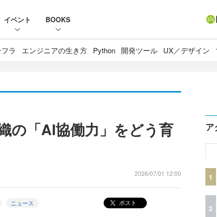
イベント
BOOKS
ンフラ
エンジニアの生き方
Python
開発ツール
UX／デザイン
織の「AI協働力」をどう育
ア
2026/07/01 12:00
1
ポスト
ニュース
2