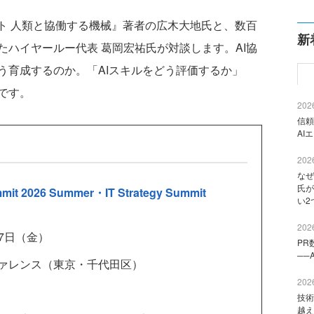
ト 人類と協働する機械』著者の広木大地氏と、数百
新
ハイヤールー代表 葛岡宏祐氏が対談します。AI協
う育成するのか。「AIスキルをどう評価するか」
です。
2026
信頼
AI
2026
なぜ
氏が
mit 2026 Summer・IT Strategy Summit
い2
2026
17日（金）
PR
──
ファレンス（東京・千代田区）
2026
技術
越え