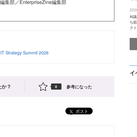
集部／EnterpriseZine編集部
2026
AI
ち筋
クト
T Strategy Summit 2026
イ
たか？
参考になった
0
ポスト