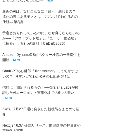
NEW
最近のAIは、なぜこんなに「賢く」感じるの？
進化の裏にあるモノとは #マンガでわかるAIの
仕組み 第2話
予定どおり作っているのに、なぜ良くならないの
か──「アウトプット脳」と「ユーザー価値脳」
に橋をかける3つの設計【CEDEC2026】
Amazon DynamoDBがベクター検索の一般提供を
開始
NEW
ChatGPTの心臓部『Transformer』って何がすご
いの？ #マンガでわかるAIの仕組み 第1話
信頼は「測定されるもの」──Grafana Labsが検
証したAIエージェント実用化までの6つの疑い
NEW
AWS、7月27日週に発表した新機能をまとめて紹
介
Next.js 16.3が正式リリース、開発環境の軽量化や
高速化を実現