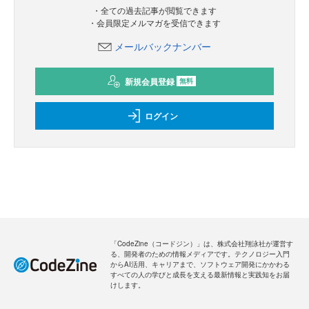
・全ての過去記事が閲覧できます
・会員限定メルマガを受信できます
メールバックナンバー
新規会員登録
無料
ログイン
「CodeZine（コードジン）」は、株式会社翔泳社が運営す
る、開発者のための情報メディアです。テクノロジー入門
からAI活用、キャリアまで、ソフトウェア開発にかかわる
すべての人の学びと成長を支える最新情報と実践知をお届
けします。