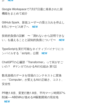
NEW
Google Workspaceで7月27日週に発表された新
機能をまとめて紹介
GitHub Spark、新規ユーザーの受け入れを停止し
8月にサービス終了へ
NEW
技術的負債の誤解 〜「測れないから説明できな
い」を越えることと認知的負債について〜
NEW
TypeScriptを実行可能なネイティブバイナリにコ
ンパイルする「scriptc」公開
NEW
ChatGPTの心臓部『Transformer』って何がすご
いの？ #マンガでわかるAIの仕組み 第1話
数兆規模のデータを現場のコンテキストに変換
──「Computer」が変えるAIの正確さ、コスト、
安全性
PR数1.6倍、変更行数1.8倍、平均マージ時間37%
削減──ABEMAが進めるAI駆動開発の現在地
NEW