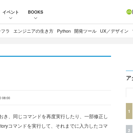
イベント
BOOKS
ンフラ
エンジニアの生き方
Python
開発ツール
UX／デザイン
ア
0 08:00
1
おき、同じコマンドを再度実行したり、一部修正し
toryコマンドを実行して、それまでに入力したコマ
2