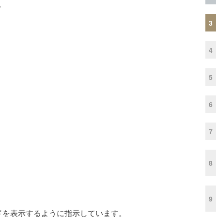
。
3
4
5
6
7
8
9
ドを表示するように指示しています。