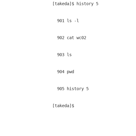
[takeda]$ history 5 
  901 ls -l 
  902 cat wc02 
  903 ls 
  904 pwd 
  905 history 5 
[takeda]$ 