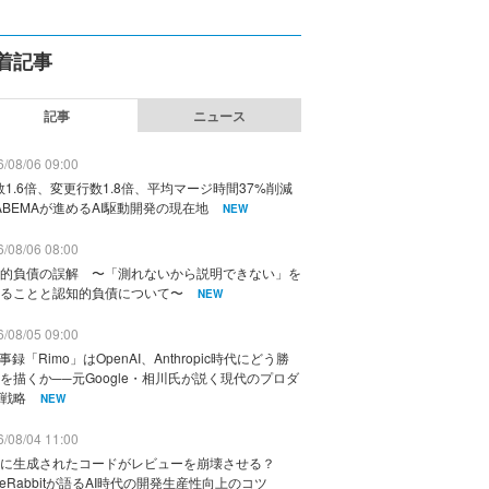
着記事
記事
ニュース
/08/06 09:00
数1.6倍、変更行数1.8倍、平均マージ時間37%削減
ABEMAが進めるAI駆動開発の現在地
NEW
/08/06 08:00
的負債の誤解 〜「測れないから説明できない」を
ることと認知的負債について〜
NEW
/08/05 09:00
議事録「Rimo」はOpenAI、Anthropic時代にどう勝
を描くか──元Google・相川氏が説く現代のプロダ
戦略
NEW
/08/04 11:00
に生成されたコードがレビューを崩壊させる？
deRabbitが語るAI時代の開発生産性向上のコツ