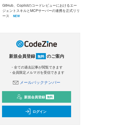
GitHub、Copilotのコードレビューにおけるエー
ジェントスキルとMCPサーバーの連携を正式リリ
ース
NEW
新規会員登録
のご案内
無料
・全ての過去記事が閲覧できます
・会員限定メルマガを受信できます
メールバックナンバー
新規会員登録
無料
ログイン