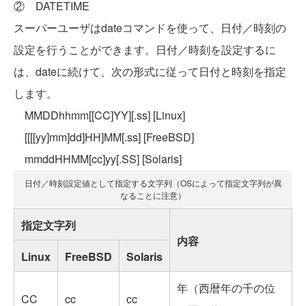
② DATETIME
スーパーユーザはdateコマンドを使って、日付／時刻の
設定を行うことができます。日付／時刻を設定するに
は、dateに続けて、次の形式に従って日付と時刻を指定
します。
MMDDhhmm[[CC]YY][.ss] [Linux]
[[[[yy]mm]dd]HH]MM[.ss] [FreeBSD]
mmddHHMM[cc]yy[.SS] [Solaris]
日付／時刻設定値として指定する文字列（OSによって指定文字列が異
なることに注意）
指定文字列
内容
Linux
FreeBSD
Solaris
年（西暦年の千の位
CC
cc
cc