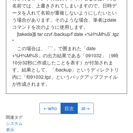
名前では、上書きされてしまいますので、日時デ
ータを入れて名前が重複しないようにしたいとい
う場合があります。そのような場合、筆者はdate
コマンドを次のように使用します。
[takeda]$ tar czvf /backup/f`date +%H%M%S`.tgz
*
この場合は、「``」で囲まれた「date
+%H%M%S」の出力結果である「091032」（9時
10分32秒に作成したことを表す）が付加されま
す。結果として、「/backup」というディレクトリ
内に「f091032.tgz」というバックアップファイル
が作成されます。
←who
目次
at→
関連タグ
システム
表示