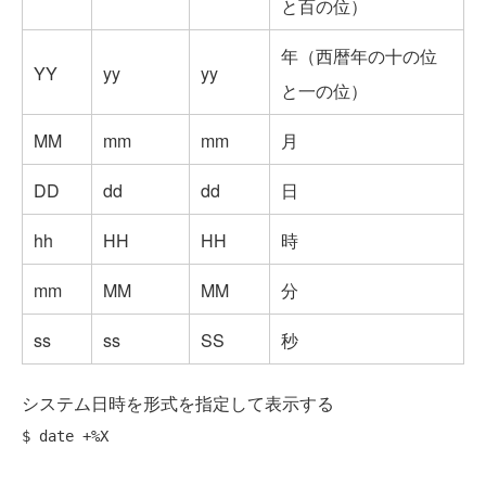
と百の位）
年（西暦年の十の位
YY
yy
yy
と一の位）
MM
mm
mm
月
DD
dd
dd
日
hh
HH
HH
時
mm
MM
MM
分
ss
ss
SS
秒
システム日時を形式を指定して表示する
$ date +%X 