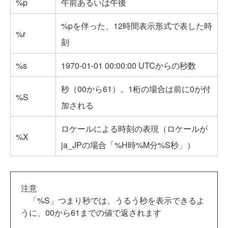
%p
午前あるいは午後
%pを伴った、12時間表示形式で表した時
%r
刻
%s
1970-01-01 00:00:00 UTCからの秒数
秒（00から61）。1桁の場合は前に0が付
%S
加される
ロケールによる時刻の表現（ロケールが
%X
ja_JPの場合「%H時%M分%S秒」）
注意
「%S」つまり秒では、うるう秒を表示できるよ
うに、00から61までの値で返されます