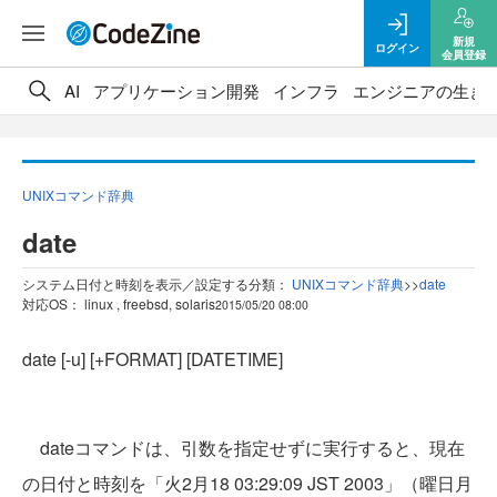
新規
ログイン
会員登録
AI
アプリケーション開発
インフラ
エンジニアの生き
UNIXコマンド辞典
date
システム日付と時刻を表示／設定する
分類：
UNIXコマンド辞典
>
>
date
対応OS： linux , freebsd, solaris
2015/05/20 08:00
date [-u] [+FORMAT] [DATETIME]
dateコマンドは、引数を指定せずに実行すると、現在
の日付と時刻を「火2月18 03:29:09 JST 2003」（曜日月