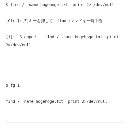
$ find / -name hogehoge.txt -print 2> /dev/null 
[Ctrl]+[Z]キーを押して、findコマンドを一時中断
[1]
+  Stopped    find / -name hogehoge.txt -print 
2>/dev/null 
$ fg 1 
find / -name hogehoge.txt -print 2>/dev/null 