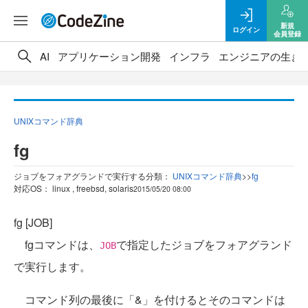
新規
ログイン
会員登録
AI
アプリケーション開発
インフラ
エンジニアの生き
UNIXコマンド辞典
fg
ジョブをフォアグランドで実行する
分類：
UNIXコマンド辞典
>
>
fg
対応OS： linux , freebsd, solaris
2015/05/20 08:00
fg [JOB]
fgコマンドは、
で指定したジョブをフォアグランド
JOB
で実行します。
コマンド列の最後に「&」を付けるとそのコマンドは