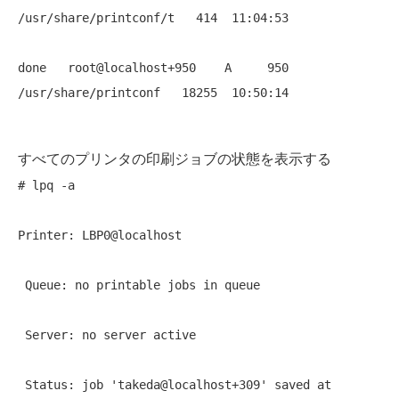
/usr/share/printconf/t   414  11:04:53 
done   root@localhost+950    A     950  
/usr/share/printconf   18255  10:50:14 
すべてのプリンタの印刷ジョブの状態を表示する
# lpq -a 
Printer: LBP0@localhost 
 Queue: no printable jobs in queue 
 Server: no server active 
 Status: job 'takeda@localhost+309' saved at 