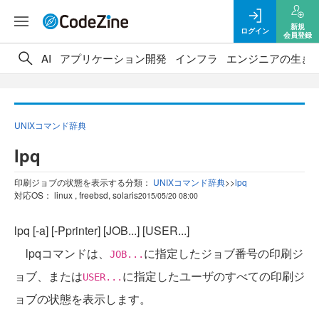
新規
ログイン
会員登録
AI
アプリケーション開発
インフラ
エンジニアの生き
UNIXコマンド辞典
lpq
印刷ジョブの状態を表示する
分類：
UNIXコマンド辞典
>
>
lpq
対応OS： linux , freebsd, solaris
2015/05/20 08:00
lpq [-a] [-Pprinter] [JOB...] [USER...]
lpqコマンドは、
に指定したジョブ番号の印刷ジ
JOB...
ョブ、または
に指定したユーザのすべての印刷ジ
USER...
ョブの状態を表示します。