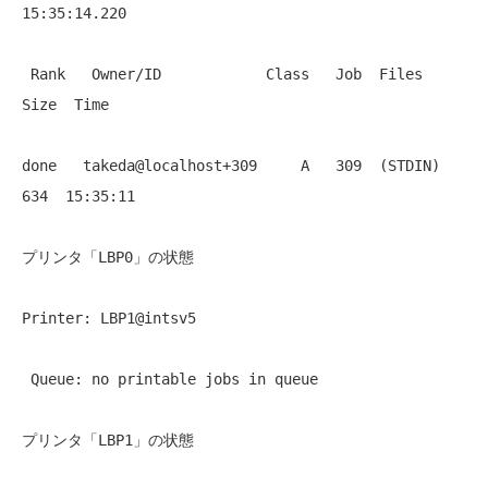
15:35:14.220 
 Rank   Owner/ID            Class   Job  Files                  
Size  Time 
done   takeda@localhost+309     A   309  (STDIN)                 
634  15:35:11 
プリンタ「LBP0」の状態
Printer: LBP1@intsv5 
 Queue: no printable jobs in queue 
プリンタ「LBP1」の状態