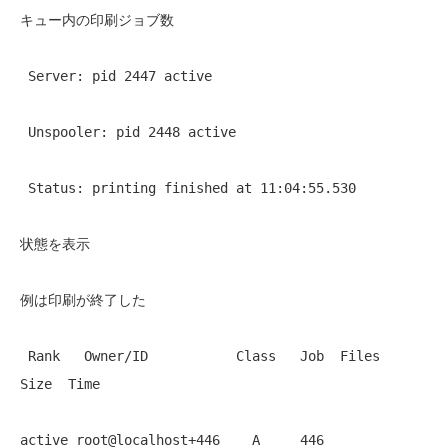
キュー内の印刷ジョブ数
 Server: pid 2447 active 
 Unspooler: pid 2448 active 
 Status: printing finished at 11:04:55.530 
状態を表示
例は印刷が終了した
 Rank   Owner/ID           Class   Job  Files                   
Size  Time 
active root@localhost+446    A     446  