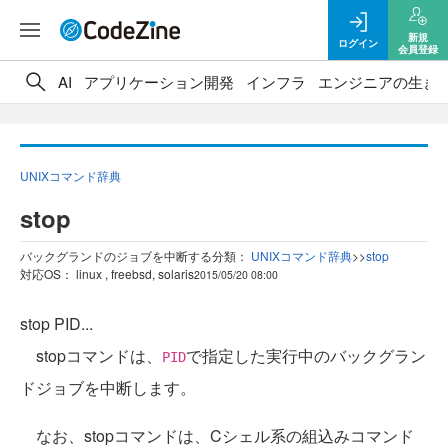
新規
ログイン
会員登録
AI
アプリケーション開発
インフラ
エンジニアの生き
UNIXコマンド辞典
stop
バックグランドのジョブを中断する
分類：
UNIXコマンド辞典
>
>
stop
対応OS： linux , freebsd, solaris
2015/05/20 08:00
stop PID...
stopコマンドは、
で指定した実行中のバックグラン
PID
ドジョブを中断します。
なお、stopコマンドは、Cシェル系の組込みコマンド