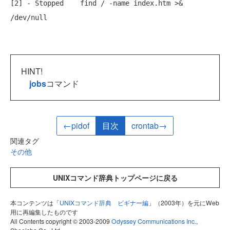
[2] - Stopped    find / -name index.htm >& 
/dev/null 
HINT!
jobs
コマンド
←pidof
目次
crontab→
関連タグ
その他
UNIXコマンド辞典トップページに戻る
本コンテンツは「
UNIXコマンド辞典 ビギナー編
」（2003年）を元にWeb
用に再編集したものです
All Contents copyright © 2003-2009
Odyssey Communications Inc.
,