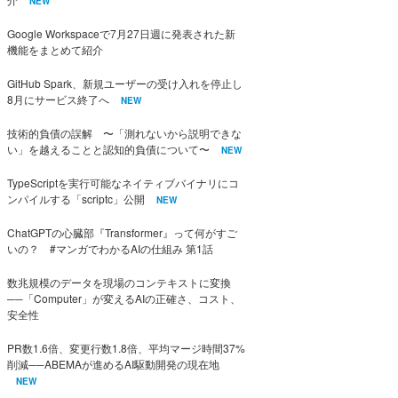
NEW
Google Workspaceで7月27日週に発表された新
機能をまとめて紹介
GitHub Spark、新規ユーザーの受け入れを停止し
8月にサービス終了へ
NEW
技術的負債の誤解 〜「測れないから説明できな
い」を越えることと認知的負債について〜
NEW
TypeScriptを実行可能なネイティブバイナリにコ
ンパイルする「scriptc」公開
NEW
ChatGPTの心臓部『Transformer』って何がすご
いの？ #マンガでわかるAIの仕組み 第1話
数兆規模のデータを現場のコンテキストに変換
──「Computer」が変えるAIの正確さ、コスト、
安全性
PR数1.6倍、変更行数1.8倍、平均マージ時間37%
削減──ABEMAが進めるAI駆動開発の現在地
NEW