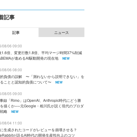
着記事
記事
ニュース
/08/06 09:00
数1.6倍、変更行数1.8倍、平均マージ時間37%削減
ABEMAが進めるAI駆動開発の現在地
NEW
/08/06 08:00
的負債の誤解 〜「測れないから説明できない」を
ることと認知的負債について〜
NEW
/08/05 09:00
議事録「Rimo」はOpenAI、Anthropic時代にどう勝
を描くか──元Google・相川氏が説く現代のプロダ
戦略
NEW
/08/04 11:00
に生成されたコードがレビューを崩壊させる？
deRabbitが語るAI時代の開発生産性向上のコツ