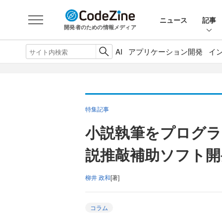
ニュース
記事
開発者のための情報メディア
AI
アプリケーション開発
イ
特集記事
小説執筆をプログラ
説推敲補助ソフト開
柳井 政和
[著]
コラム