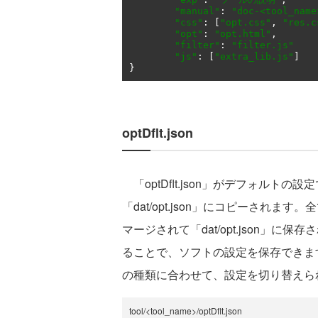
"manual"
:
"doc-<tool_name
"css"
:
[
"opt.css"
,
"res.c
"opt"
:
"opt.html"
,
"filter"
:
"filter.js"
"js"
:
[
"extra_lib.js"
]
}
optDflt.json
「optDflt.json」がデフォルト
「dat/opt.json」にコピーされ
マージされて「dat/opt.json」に保存
ることで、ソフトの設定を保存できま
の種類に合わせて、設定を切り替えら
tool/<tool_name>/optDflt.json