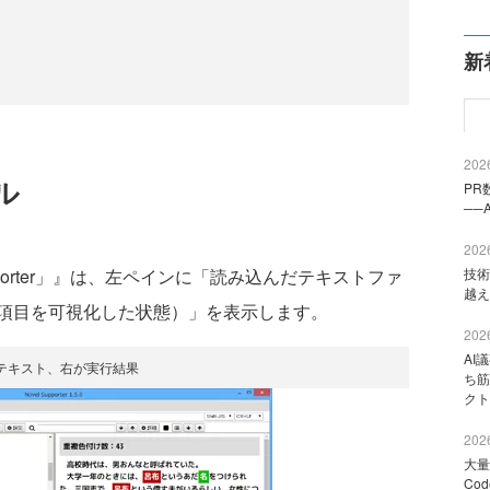
新
2026
ル
PR
──
2026
porter」』は、左ペインに「読み込んだテキストファ
技術
越え
項目を可視化した状態）」を表示します。
2026
AI
テキスト、右が実行結果
ち筋
クト
2026
大量
Co