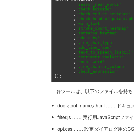
'search_near_words'
,
'check_kosoado'
,
'check_end_of_sentence'
,
'check_head_of_paragraph
,
'warn_text'
,
'stroke_count_heatmap'
,
'sentence_heatmap'
,
'add_ruby'
,
'view_char_type'
,
'add_line_feed'
,
'text_to_speech_(sapi5)'
,
'sentiment_analysis'
,
'count_word'
,
'view_chapter_volume'
,
'check_expression'
]);
各ツールは、以下のファイルを持ち
doc-<tool_name>.html …… ドキ
filter.js …… 実行用JavaScriptファ
opt.css …… 設定ダイアログ用のC