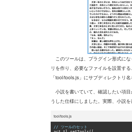
このツールは、プラグイン形式になっ
リを作り、必要なファイルを設置する
「tool/tools.js」にサブディ
小説を書いていて、確認したい項目
うした仕様にしました。実際、小説を
tool/tools.js
// ツールのセット
act
.
tl
.
setTools
([