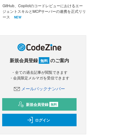
GitHub、Copilotのコードレビューにおけるエー
ジェントスキルとMCPサーバーの連携を正式リリ
ース
NEW
新規会員登録
のご案内
無料
・全ての過去記事が閲覧できます
・会員限定メルマガを受信できます
メールバックナンバー
新規会員登録
無料
ログイン