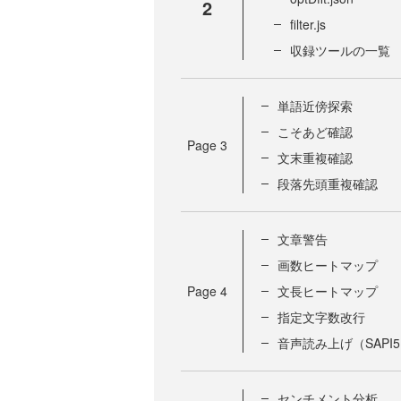
2
filter.js
収録ツールの一覧
単語近傍探索
こそあど確認
Page
3
文末重複確認
段落先頭重複確認
文章警告
画数ヒートマップ
Page
4
文長ヒートマップ
指定文字数改行
音声読み上げ（SAPI
センチメント分析