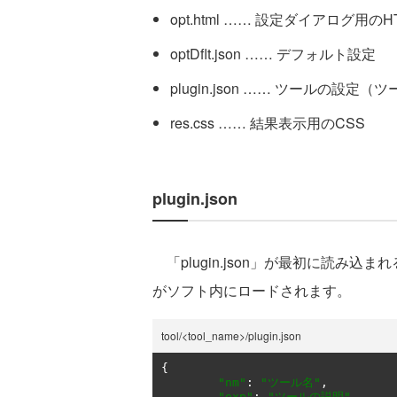
opt.html …… 設定ダイアログ用のH
optDflt.json …… デフォルト設定
plugin.json …… ツールの
res.css …… 結果表示用のCSS
plugin.json
「plugin.json」が最初に読み
がソフト内にロードされます。
tool/<tool_name>/plugin.json
{
"nm"
:
"ツール名"
,
"exp"
:
"ツールの説明"
,