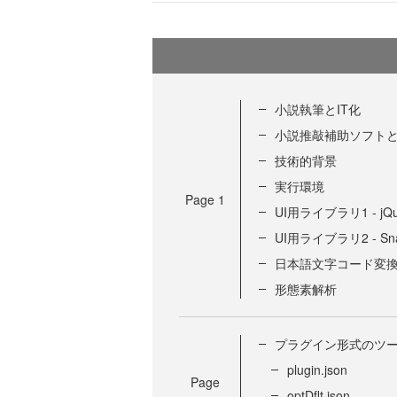
小説執筆とIT化
小説推敲補助ソフト
技術的背景
実行環境
Page
1
UI用ライブラリ1 - jQu
UI用ライブラリ2 - Sna
日本語文字コード変
形態素解析
プラグイン形式のツ
plugin.json
Page
optDflt.json