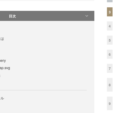
3
目次
4
とは
5
6
ery
p.svg
7
換
8
ール
9