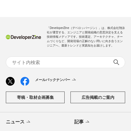
「DeveloperZine（デベロッパージン）」は、株式会社翔泳
社が運営する、エンジニアと開発組織の意思決定を支える
技術情報メディアです。技術選定、アーキテクチャ、チー
ムづくりなど、開発現場の正解のない問いに向き合うエン
ジニアへ、最新トレンドと実践知をお届けします。
メールバックナンバー
寄稿・取材企画募集
広告掲載のご案内
ニュース
記事