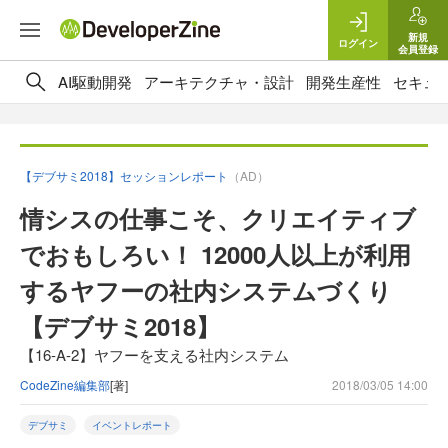
新規
ログイン
会員登録
AI駆動開発
アーキテクチャ・設計
開発生産性
セキュ
【デブサミ2018】セッションレポート
（AD）
情シスの仕事こそ、クリエイティブ
でおもしろい！ 12000人以上が利用
するヤフーの社内システムづくり
【デブサミ2018】
【16-A-2】ヤフーを支える社内システム
CodeZine編集部
[著]
2018/03/05 14:00
デブサミ
イベントレポート