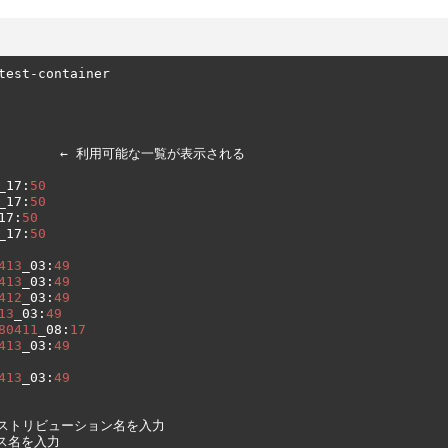
test
-
　　　　　←
利用可能な一覧が表示される
_17
:
50
_17
:
50
17
:
50
_17
:
50
413
_03
:
49
413
_03
:
49
412
_03
:
49
13
_03
:
49
80411
_08
:
17
413
_03
:
49
413
_03
:
49
ストリビューション名を入力
ス名を入力