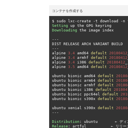
コンテナを作成する
$ sudo lxc
-
create 
-
t download 
-
n 
Setting
Downloading
 the image index

---
DIST RELEASE ARCH VARIANT BUILD
　
---
alpine 
3.4
 amd64 
default
20180412
alpine 
3.4
 armhf 
default
20180412
alpine 
3.4
 i386 
default
20180412
_
alpine 
3.5
 amd64 
default
20180412
ubuntu bionic amd64 
default
20180
ubuntu bionic arm64 
default
20180
ubuntu bionic armhf 
default
20180
ubuntu bionic i386 
default
201804
ubuntu bionic ppc64el 
default
201
ubuntu bionic s390x 
default
20180
ubuntu xenial s390x 
default
20180
---
Distribution
:
 ubuntu
　　　　 ←
ディ
Release
:
 artful
　　　　　　 ←
リリー