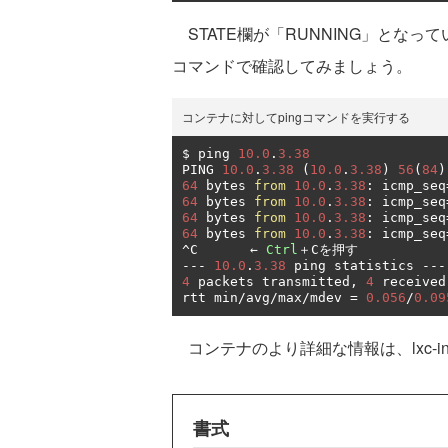
STATE欄が「RUNNING」となって
コマンドで確認してみましょう。
コンテナに対してpingコマンドを実行する
$ ping 
10.0
.
3.38
PING 
10.0
.
3.38
(
10.0
.
3.38
)
56
(
84
)
64
 bytes 
from
10.0
.
3.38
:
 icmp_seq
64
 bytes 
from
10.0
.
3.38
:
 icmp_seq
64
 bytes 
from
10.0
.
3.38
:
 icmp_seq
64
 bytes 
from
10.0
.
3.38
:
 icmp_seq
^
C
　　　　←
Ctrl
＋
C
を押す
---
10.0
.
3.38
 ping statistics 
---
4
 packets transmitted
,
4
 received
rtt min
/
avg
/
max
/
mdev 
=
0.056
/
0.09
コンテナのより詳細な情報は、lxc-i
書式