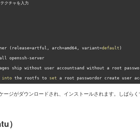
キテクチャを入力
ner 
(
release
=
artful
,
 arch
=
amd64
,
 variant
=
default
)
all openssh
-
server

ages ship without user accountsand without a root passwo
 
into
 the rootfs to 
set
 a root passwordor create user ac
ケージがダウンロードされ、インストールされます。しばらく
tu）