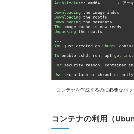
Architecture
:
 amd64
　　　　 ←
アー
Downloading
Downloading
Downloading
The
 image cache 
is
Unpacking
 the rootfs

---
You
 just created an 
Ubuntu
 contai
To
 enable sshd
,
 run
:
 apt
-
get
 inst
For
 security reason
,
 container im
Use
 lxc
-
attach 
or
 chroot directly
コンテナを作成するのに必要なパッ
コンテナの利用（Ubun