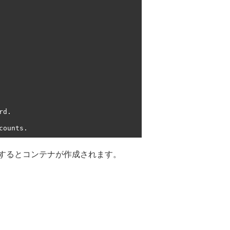
rd
.
counts
.
するとコンテナが作成されます。