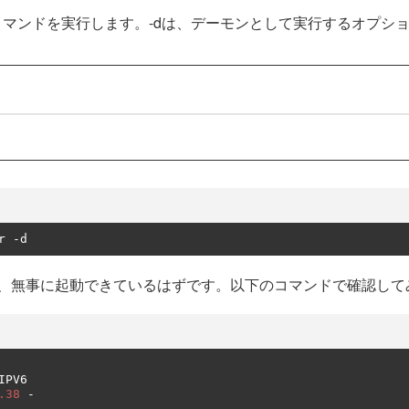
rtコマンドを実行します。-dは、デーモンとして実行するオプシ
r 
-
d
、無事に起動できているはずです。以下のコマンドで確認して
PV6

.38
-