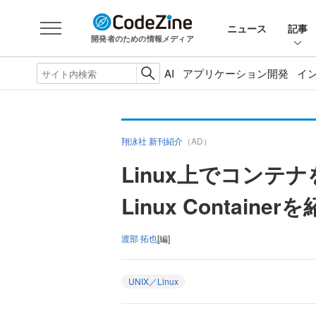
ニュース
記事
開発者のための情報メディア
AI
アプリケーション開発
イ
翔泳社 新刊紹介
（AD）
Linux上でコンテ
Linux Container
渡部 拓也
[編]
UNIX／Linux