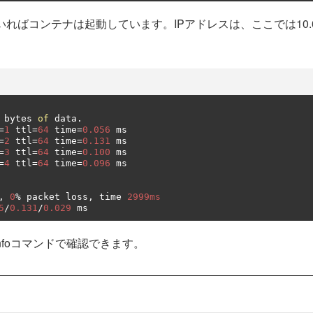
いればコンテナは起動しています。IPアドレスは、ここでは10.0.
 bytes 
of
 data
.
=
1
 ttl
=
64
 time
=
0.056
=
2
 ttl
=
64
 time
=
0.131
=
3
 ttl
=
64
 time
=
0.100
=
4
 ttl
=
64
 time
=
0.096
,
0
%
 packet loss
,
 time 
2999ms
5
/
0.131
/
0.029
 ms
nfoコマンドで確認できます。