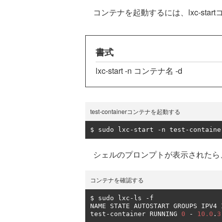
コンテナを起動するには、lxc-sta
書式
lxc-start -n コンテナ名 -d
test-containerコンテナを起動する
$ sudo lxc
-
start 
-
n test
-
containe
シェルのプロンプトが表示されたら
コンテナを確認する
$ sudo lxc
-
ls 
-
f

NAME STATE AUTOSTART GROUPS IPV4 I
test
-
container RUNNING 
0
-
10.0
.
3