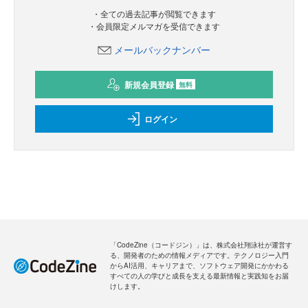
・全ての過去記事が閲覧できます
・会員限定メルマガを受信できます
メールバックナンバー
新規会員登録
無料
ログイン
「CodeZine（コードジン）」は、株式会社翔泳社が運営す
る、開発者のための情報メディアです。テクノロジー入門
からAI活用、キャリアまで、ソフトウェア開発にかかわる
すべての人の学びと成長を支える最新情報と実践知をお届
けします。