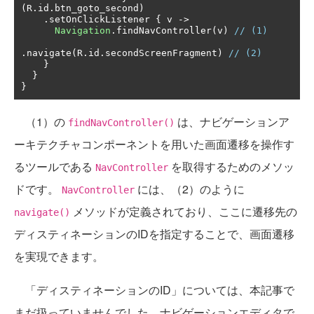
(
R
.
id
.
btn_goto_second
)
.
setOnClickListener 
{
 v 
->
Navigation
.
findNavController
(
v
)
// (1)
.
navigate
(
R
.
id
.
secondScreenFragment
)
// (2)
}
}
}
（1）の
は、ナビゲーションア
findNavController()
ーキテクチャコンポーネントを用いた画面遷移を操作す
るツールである
を取得するためのメソッ
NavController
ドです。
には、（2）のように
NavController
メソッドが定義されており、ここに遷移先の
navigate()
ディスティネーションのIDを指定することで、画面遷移
を実現できます。
「ディスティネーションのID」については、本記事で
まだ扱っていませんでした。ナビゲーションエディタで