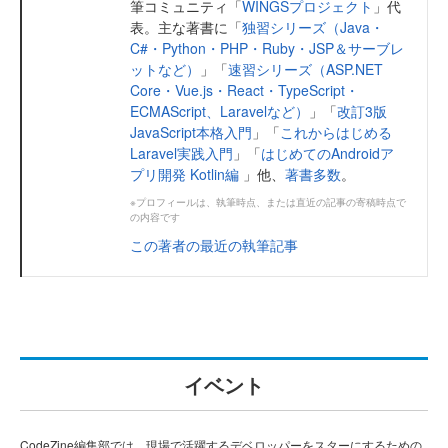
筆コミュニティ「
WINGSプロジェクト
」代
表。主な著書に「
独習シリーズ（Java・
C#・Python・PHP・Ruby・JSP＆サーブレ
ットなど）
」「
速習シリーズ（ASP.NET
Core・Vue.js・React・TypeScript・
ECMAScript、Laravelなど）
」「
改訂3版
JavaScript本格入門
」「
これからはじめる
Laravel実践入門
」「
はじめてのAndroidア
プリ開発 Kotlin編
」他、
著書多数
。
※プロフィールは、執筆時点、または直近の記事の寄稿時点で
の内容です
この著者の最近の執筆記事
イベント
CodeZine編集部では、現場で活躍するデベロッパーをスターにするための