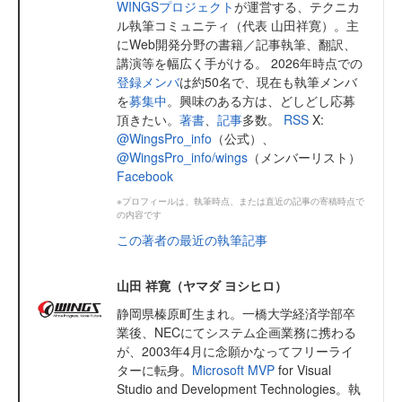
WINGSプロジェクト
が運営する、テクニカ
ル執筆コミュニティ（代表 山田祥寛）。主
にWeb開発分野の書籍／記事執筆、翻訳、
講演等を幅広く手がける。 2026年時点での
登録メンバ
は約50名で、現在も執筆メンバ
を
募集中
。興味のある方は、どしどし応募
頂きたい。
著書
、
記事
多数。
RSS
X:
@WingsPro_info
（公式）、
@WingsPro_info/wings
（メンバーリスト）
Facebook
※プロフィールは、執筆時点、または直近の記事の寄稿時点で
の内容です
この著者の最近の執筆記事
山田 祥寛（ヤマダ ヨシヒロ）
静岡県榛原町生まれ。一橋大学経済学部卒
業後、NECにてシステム企画業務に携わる
が、2003年4月に念願かなってフリーライ
ターに転身。
Microsoft MVP
for Visual
Studio and Development Technologies。執