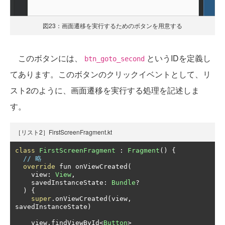
図23：画面遷移を実行するためのボタンを用意する
このボタンには、
というIDを定義し
btn_goto_second
てあります。このボタンのクリックイベントとして、リ
スト2のように、画面遷移を実行する処理を記述しま
す。
［リスト2］FirstScreenFragment.kt
class
FirstScreenFragment
:
Fragment
()
{
// 略
override
 fun onViewCreated
(
    view
:
View
,
    savedInstanceState
:
Bundle
?
)
{
super
.
onViewCreated
(
view
,
savedInstanceState
)
    view
.
findViewById
<
Button
>