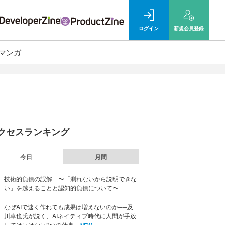
ログイン
新規
会員登録
マンガ
クセスランキング
今日
月間
技術的負債の誤解 〜「測れないから説明できな
い」を越えることと認知的負債について〜
なぜAIで速く作れても成果は増えないのか──及
川卓也氏が説く、AIネイティブ時代に人間が手放
してはいけない2つの仕事