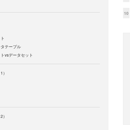
10
クト
ータテーブル
トvsデータセット
1）
2）