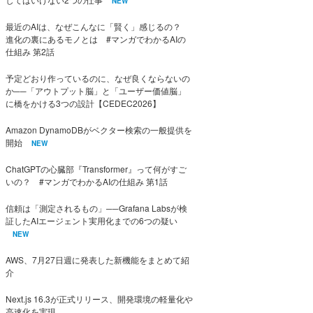
NEW
最近のAIは、なぜこんなに「賢く」感じるの？
進化の裏にあるモノとは #マンガでわかるAIの
仕組み 第2話
予定どおり作っているのに、なぜ良くならないの
か──「アウトプット脳」と「ユーザー価値脳」
に橋をかける3つの設計【CEDEC2026】
Amazon DynamoDBがベクター検索の一般提供を
開始
NEW
ChatGPTの心臓部『Transformer』って何がすご
いの？ #マンガでわかるAIの仕組み 第1話
信頼は「測定されるもの」──Grafana Labsが検
証したAIエージェント実用化までの6つの疑い
NEW
AWS、7月27日週に発表した新機能をまとめて紹
介
Next.js 16.3が正式リリース、開発環境の軽量化や
高速化を実現