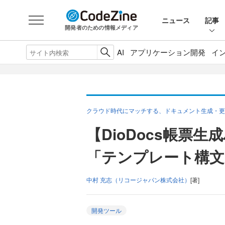
ニュース
記事
開発者のための情報メディア
AI
アプリケーション開発
イ
クラウド時代にマッチする、ドキュメント生成・更新A
【DioDocs帳票
「テンプレート構文
中村 充志（リコージャパン株式会社）
[著]
開発ツール