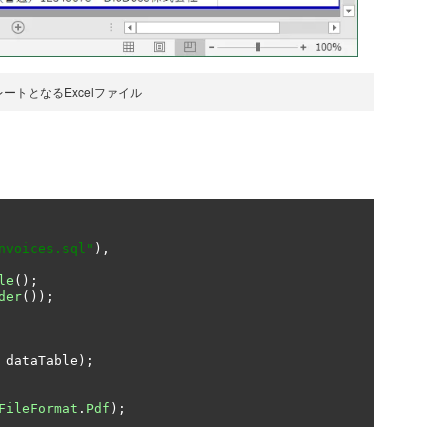
ートとなるExcelファイル
nvoices.sql"
),
le
();
der
());
 dataTable
);
FileFormat
.
Pdf
);