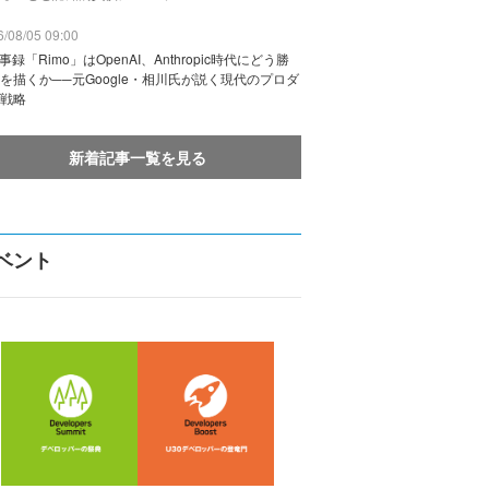
/08/05 09:00
議事録「Rimo」はOpenAI、Anthropic時代にどう勝
を描くか──元Google・相川氏が説く現代のプロダ
戦略
新着記事一覧を見る
ベント