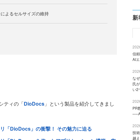
ンによるセルサイズの維持
新
2026
信頼
AI
2026
なぜ
氏が
い2
2026
シティの「
DioDocs
」という製品を紹介してきまし
PR
──
2026
ラリ「DioDocs」の衝撃！ その魅力に迫る
技術
越え