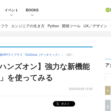
イベント
BOOKS
ンフラ
エンジニアの生き方
Python
開発ツール
UX／デザイン
PIライブラリ「DioDocs（ディオドック）」
（AD）
生成ハンズオン】強力な新機能
ア
」を使ってみる
2020/05/28 12:00
1
ポスト
2