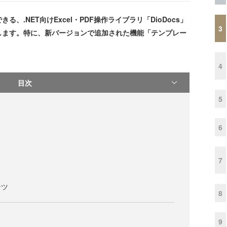
.NET向けExcel・PDF操作ライブラリ「DioDocs」
3
します。特に、新バージョンで追加された機能「テンプレー
4
目次
5
6
7
ンツ
8
9