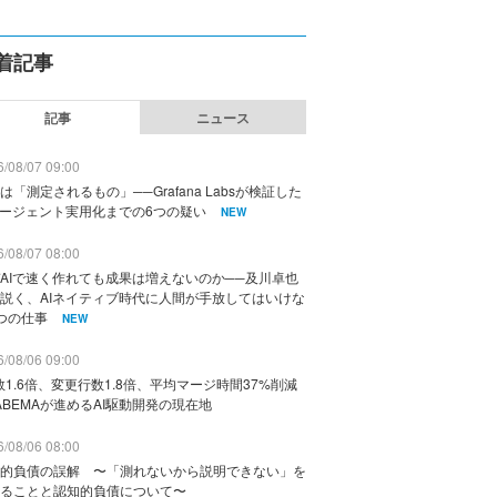
着記事
記事
ニュース
/08/07 09:00
は「測定されるもの」──Grafana Labsが検証した
エージェント実用化までの6つの疑い
NEW
/08/07 08:00
AIで速く作れても成果は増えないのか──及川卓也
説く、AIネイティブ時代に人間が手放してはいけな
つの仕事
NEW
/08/06 09:00
数1.6倍、変更行数1.8倍、平均マージ時間37%削減
ABEMAが進めるAI駆動開発の現在地
/08/06 08:00
的負債の誤解 〜「測れないから説明できない」を
ることと認知的負債について〜