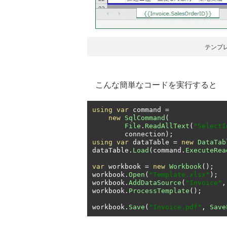
テンプレ
こんな簡単なコードを実行すると
using
var
 command 
=
new
SqlCommand
(
File
.
ReadAllText
(
"SelectI
        connection
);
using
var
 dataTable 
=
new
DataTab
dataTable
.
Load
(
command
.
ExecuteRea
var
 workbook 
=
new
Workbook
();
workbook
.
Open
(
"Template.xlsx"
);
workbook
.
AddDataSource
(
"Invoice"
,
workbook
.
ProcessTemplate
();
workbook
.
Save
(
"Invoice.pdf"
,
Save