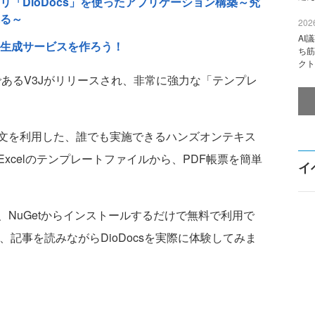
ブラリ「DioDocs」を使ったアプリケーション構築～究
る～
2026
AI
nsで帳票生成サービスを作ろう！
ち筋
クト
であるV3Jがリリースされ、非常に強力な「テンプレ
文を利用した、誰でも実施できるハンズオンテキス
xcelのテンプレートファイルから、PDF帳票を簡単
イ
NuGetからインストールするだけで無料で利用で
を開いて、記事を読みながらDioDocsを実際に体験してみま