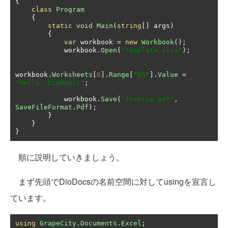
{
class
Program
{
static
void
Main
(
string
[]
 args
)
{
var
 workbook 
=
new
Workbook
();
            workbook
.
Open
(
"Template.xlsx"
);
workbook
.
Worksheets
[
0
].
Range
[
"B5"
].
Value
=
"Hello, DioDocs!"
;
            workbook
.
Save
(
"Invoice.pdf"
,
SaveFileFormat
.
Pdf
);
}
}
}
順に説明していきましょう。
まず先頭でDioDocsの名前空間に対してusingを宣言し
ています。
using
GrapeCity
.
Documents
.
Excel
;