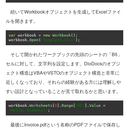
続いてWorkbookオブジェクトを生成してExcelファイ
ルを開きます。
var
 workbook 
=
new
Workbook
();
workbook
.
Open
(
"Template.xlsx"
);
そして開かれたワークブックの先頭のシートの「B5」
セルに対して、文字列を設定します。DioDocsのオブジ
ェクト構造はVBAやVSTOのオブジェクト構造と非常に
近しくなっており、それらの経験がある方には理解しや
すい設計となっていることが見て取れるかと思います。
workbook
.
Worksheets
[
0
].
Range
[
"B5"
].
Value
=
"Hello, DioDocs!"
;
最後にInvoice.pdfという名称のPDFファイルで保存し