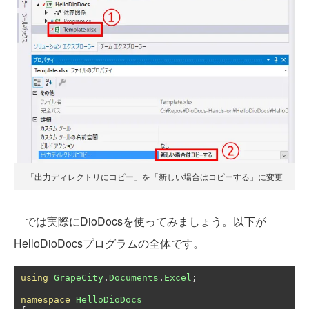
「出力ディレクトリにコピー」を「新しい場合はコピーする」に変更
では実際にDioDocsを使ってみましょう。以下が
HelloDioDocsプログラムの全体です。
using
GrapeCity
.
Documents
.
Excel
;
namespace
HelloDioDocs