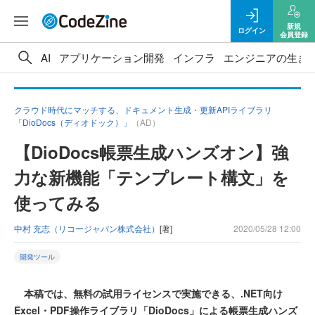
新規
ログイン
会員登録
AI
アプリケーション開発
インフラ
エンジニアの生き
クラウド時代にマッチする、ドキュメント生成・更新APIライブラリ
「DioDocs（ディオドック）」
（AD）
【DioDocs帳票生成ハンズオン】強
力な新機能「テンプレート構文」を
使ってみる
中村 充志（リコージャパン株式会社）
[著]
2020/05/28 12:00
開発ツール
本稿では、無料の試用ライセンスで実施できる、.NET向け
Excel・PDF操作ライブラリ「DioDocs」による帳票生成ハンズ