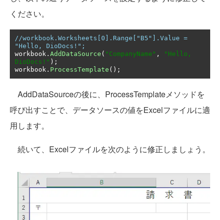
ください。
//workbook.Worksheets[0].Range["B5"].Value = 
"Hello, DioDocs!";
workbook
.
AddDataSource
(
"CompanyName"
,
"Hello, 
DioDocs!"
);
workbook
.
ProcessTemplate
();
AddDataSourceの後に、ProcessTemplateメソッドを
呼び出すことで、データソースの値をExcelファイルに適
用します。
続いて、Excelファイルを次のように修正しましょう。