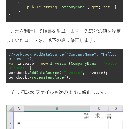
{
public
string
CompanyName
{
get
;
set
;
}
}
}
これを利用して帳票を生成します。先ほどの値を設定
していたコードを、以下の通り修正します。
//workbook.AddDataSource("CompanyName", "Hello, 
DioDocs!");
var
 invoice 
=
new
Invoice
{
CompanyName
=
"Hello, 
DioDocs!"
};
workbook
.
AddDataSource
(
"Invoice"
,
 invoice
);
workbook
.
ProcessTemplate
();
そしてExcelファイルも次のように修正します。