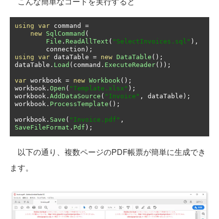
こんな簡単なコードを実行すると
using
var
 command 
=
new
SqlCommand
(
File
.
ReadAllText
(
"SelectInvoices.sql"
),
        connection
);
using
var
 dataTable 
=
new
DataTable
();
dataTable
.
Load
(
command
.
ExecuteReader
());
var
 workbook 
=
new
Workbook
();
workbook
.
Open
(
"Template.xlsx"
);
workbook
.
AddDataSource
(
"Invoice"
,
 dataTable
);
workbook
.
ProcessTemplate
();
workbook
.
Save
(
"Invoice.pdf"
,
SaveFileFormat
.
Pdf
);
以下の通り、複数ページのPDF帳票が簡単に生成でき
ます。