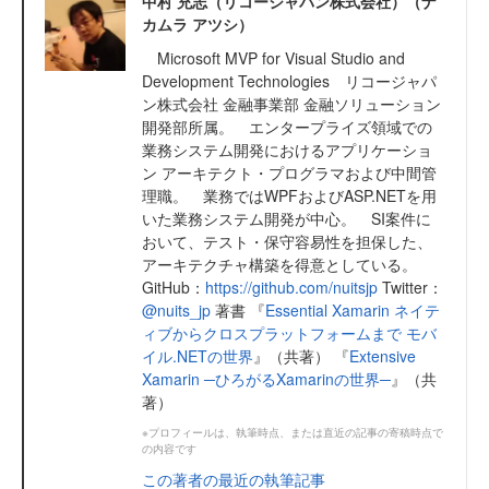
中村 充志（リコージャパン株式会社）（ナ
カムラ アツシ）
Microsoft MVP for Visual Studio and
Development Technologies リコージャパ
ン株式会社 金融事業部 金融ソリューション
開発部所属。 エンタープライズ領域での
業務システム開発におけるアプリケーショ
ン アーキテクト・プログラマおよび中間管
理職。 業務ではWPFおよびASP.NETを用
いた業務システム開発が中心。 SI案件に
おいて、テスト・保守容易性を担保した、
アーキテクチャ構築を得意としている。
GitHub：
https://github.com/nuitsjp
Twitter：
@nuits_jp
著書 『
Essential Xamarin ネイテ
ィブからクロスプラットフォームまで モバ
イル.NETの世界
』（共著） 『
Extensive
Xamarin ─ひろがるXamarinの世界─
』（共
著）
※プロフィールは、執筆時点、または直近の記事の寄稿時点で
の内容です
この著者の最近の執筆記事