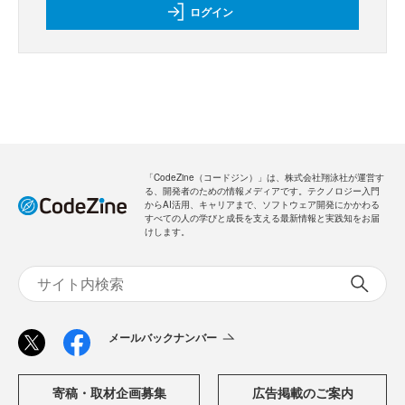
ログイン
「CodeZine（コードジン）」は、株式会社翔泳社が運営す
る、開発者のための情報メディアです。テクノロジー入門
からAI活用、キャリアまで、ソフトウェア開発にかかわる
すべての人の学びと成長を支える最新情報と実践知をお届
けします。
メールバックナンバー
寄稿・取材企画募集
広告掲載のご案内