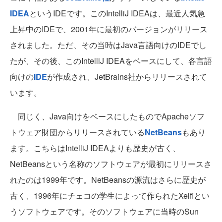
IDEA
というIDEです。このIntelliJ IDEAは、最近人気急
上昇中のIDEで、2001年に最初のバージョンがリリース
されました。ただ、その当時はJava言語向けのIDEでし
たが、その後、このIntelliJ IDEAをベースにして、各言語
向けの
IDE
が作成され、JetBrains社からリリースされて
います。
同じく、Java向けをベースにしたものでApacheソフ
トウェア財団からリリースされている
NetBeans
もあり
ます。こちらはIntelliJ IDEAよりも歴史が古く、
NetBeansという名称のソフトウェアが最初にリリースさ
れたのは1999年です。NetBeansの源流はさらに歴史が
古く、1996年にチェコの学生によって作られたXelfiとい
うソフトウェアです。そのソフトウェアに当時のSun