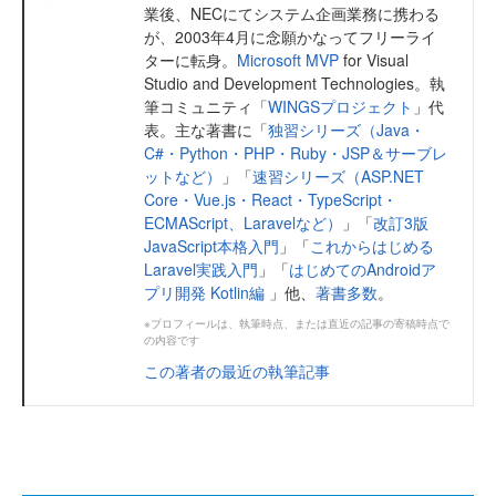
業後、NECにてシステム企画業務に携わる
が、2003年4月に念願かなってフリーライ
ターに転身。
Microsoft MVP
for Visual
Studio and Development Technologies。執
筆コミュニティ「
WINGSプロジェクト
」代
表。主な著書に「
独習シリーズ（Java・
C#・Python・PHP・Ruby・JSP＆サーブレ
ットなど）
」「
速習シリーズ（ASP.NET
Core・Vue.js・React・TypeScript・
ECMAScript、Laravelなど）
」「
改訂3版
JavaScript本格入門
」「
これからはじめる
Laravel実践入門
」「
はじめてのAndroidア
プリ開発 Kotlin編
」他、
著書多数
。
※プロフィールは、執筆時点、または直近の記事の寄稿時点で
の内容です
この著者の最近の執筆記事