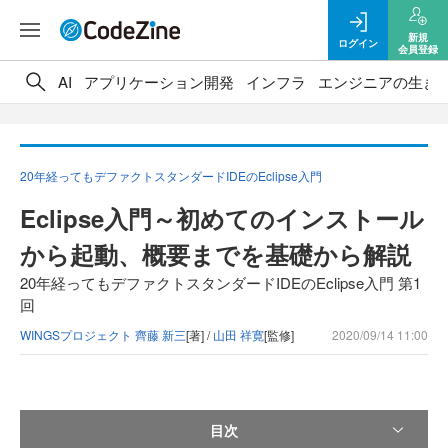
新規
ログイン
会員登録
AI
アプリケーション開発
インフラ
エンジニアの生き
20年経ってもデファクトスタンダードIDEのEclipse入門
Eclipse入門～初めてのインストール
から起動、概要までを基礎から解説
20年経ってもデファクトスタンダードIDEのEclipse入門 第1
回
WINGSプロジェクト 齊藤 新三
[著] /
山田 祥寛
[監修]
2020/09/14 11:00
目次