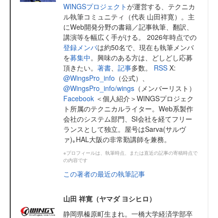
WINGSプロジェクト
が運営する、テクニカ
ル執筆コミュニティ（代表 山田祥寛）。主
にWeb開発分野の書籍／記事執筆、翻訳、
講演等を幅広く手がける。 2026年時点での
登録メンバ
は約50名で、現在も執筆メンバ
を
募集中
。興味のある方は、どしどし応募
頂きたい。
著書
、
記事
多数。
RSS
X:
@WingsPro_info
（公式）、
@WingsPro_info/wings
（メンバーリスト）
Facebook
＜個人紹介＞WINGSプロジェク
ト所属のテクニカルライター。Web系製作
会社のシステム部門、SI会社を経てフリー
ランスとして独立。屋号はSarva(サルヴ
ァ)｡HAL大阪の非常勤講師を兼務。
※プロフィールは、執筆時点、または直近の記事の寄稿時点で
の内容です
この著者の最近の執筆記事
山田 祥寛（ヤマダ ヨシヒロ）
静岡県榛原町生まれ。一橋大学経済学部卒