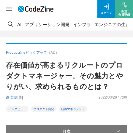
新規
ログイン
会員登録
AI
アプリケーション開発
インフラ
エンジニアの生き
ProductZineピックアップ
（AD）
存在価値が高まるリクルートのプロ
ダクトマネージャー、その魅力とや
りがい、求められるものとは？
森 英信
[著]
2022/03/29 17:00
インタビュー
プロダクト開発
組織マネジメント
目次