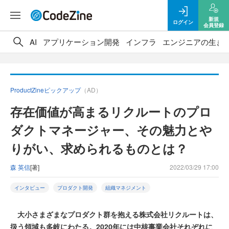
新規
ログイン
会員登録
AI
アプリケーション開発
インフラ
エンジニアの生き
ProductZineピックアップ
（AD）
存在価値が高まるリクルートのプロ
ダクトマネージャー、その魅力とや
りがい、求められるものとは？
森 英信
[著]
2022/03/29 17:00
インタビュー
プロダクト開発
組織マネジメント
大小さまざまなプロダクト群を抱える株式会社リクルートは、
扱う領域も多岐にわたる。2020年には中核事業会社それぞれに