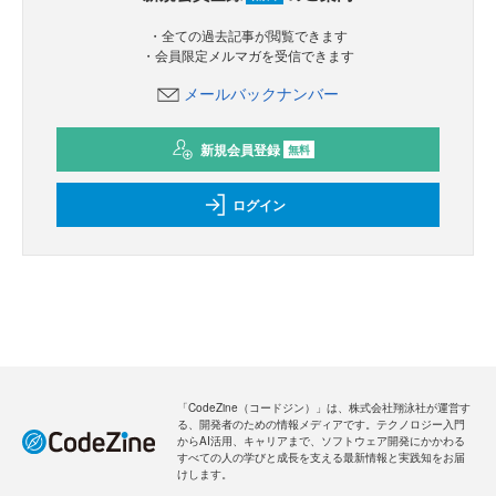
・全ての過去記事が閲覧できます
・会員限定メルマガを受信できます
メールバックナンバー
新規会員登録
無料
ログイン
「CodeZine（コードジン）」は、株式会社翔泳社が運営す
る、開発者のための情報メディアです。テクノロジー入門
からAI活用、キャリアまで、ソフトウェア開発にかかわる
すべての人の学びと成長を支える最新情報と実践知をお届
けします。