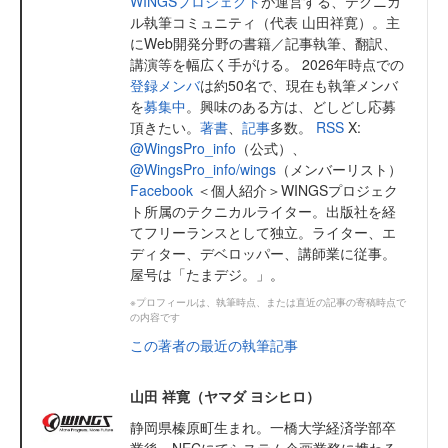
WINGSプロジェクト
が運営する、テクニカ
ル執筆コミュニティ（代表 山田祥寛）。主
にWeb開発分野の書籍／記事執筆、翻訳、
講演等を幅広く手がける。 2026年時点での
登録メンバ
は約50名で、現在も執筆メンバ
を
募集中
。興味のある方は、どしどし応募
頂きたい。
著書
、
記事
多数。
RSS
X:
@WingsPro_info
（公式）、
@WingsPro_info/wings
（メンバーリスト）
Facebook
＜個人紹介＞WINGSプロジェク
ト所属のテクニカルライター。出版社を経
てフリーランスとして独立。ライター、エ
ディター、デベロッパー、講師業に従事。
屋号は「たまデジ。」。
※プロフィールは、執筆時点、または直近の記事の寄稿時点で
の内容です
この著者の最近の執筆記事
山田 祥寛（ヤマダ ヨシヒロ）
静岡県榛原町生まれ。一橋大学経済学部卒