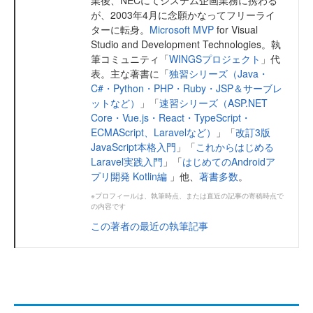
業後、NECにてシステム企画業務に携わる
が、2003年4月に念願かなってフリーライ
ターに転身。
Microsoft MVP
for Visual
Studio and Development Technologies。執
筆コミュニティ「
WINGSプロジェクト
」代
表。主な著書に「
独習シリーズ（Java・
C#・Python・PHP・Ruby・JSP＆サーブレ
ットなど）
」「
速習シリーズ（ASP.NET
Core・Vue.js・React・TypeScript・
ECMAScript、Laravelなど）
」「
改訂3版
JavaScript本格入門
」「
これからはじめる
Laravel実践入門
」「
はじめてのAndroidア
プリ開発 Kotlin編
」他、
著書多数
。
※プロフィールは、執筆時点、または直近の記事の寄稿時点で
の内容です
この著者の最近の執筆記事