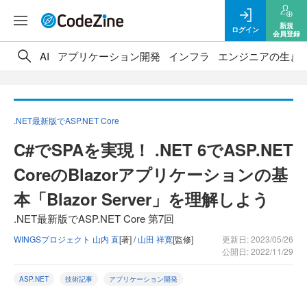
新規
ログイン
会員登録
AI
アプリケーション開発
インフラ
エンジニアの生き
.NET最新版でASP.NET Core
C#でSPAを実現！ .NET 6でASP.NET
CoreのBlazorアプリケーションの基
本「Blazor Server」を理解しよう
.NET最新版でASP.NET Core 第7回
WINGSプロジェクト 山内 直
[著] /
山田 祥寛
[監修]
更新日: 2023/05/26
公開日: 2022/11/29
ASP.NET
技術記事
アプリケーション開発