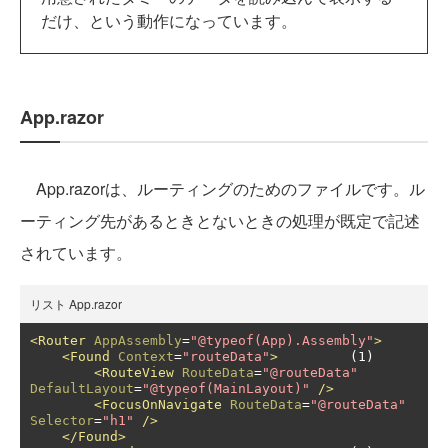
だけ、という動作になっています。
App.razor
App.razorは、ルーティングのためのファイルです。ル
ーティング先があるときとないときの処理が既定で記述
されています。
リスト App.razor
<Router
AppAssembly
=
"@typeof(App).Assembly"
>
<Found
Context
=
"routeData"
>
		(1)

<RouteView
RouteData
=
"@routeData"
DefaultLayout
=
"@typeof(MainLayout)"
/>
<FocusOnNavigate
RouteData
=
"@routeData"
Selector
=
"h1"
/>
</Found>