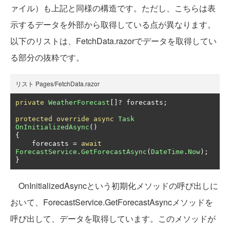
ァイル）も上記と同様の構造です。ただし、こちらは表
示するデータを外部から取得している点が異なります。
以下のリストは、FetchData.razorでデータを取得してい
る部分の抜粋です。
リスト Pages/FetchData.razor
private
WeatherForecast
[]?
 forecasts
;
protected
override
async
Task
OnInitializedAsync
()
{
    forecasts 
=
await
ForecastService
.
GetForecastAsync
(
DateTime
.
Now
);
}
OnInitializedAsyncという初期化メソッドの呼び出しに
おいて、ForecastService.GetForecastAsyncメソッドを
呼び出して、データを取得しています。このメソッドが