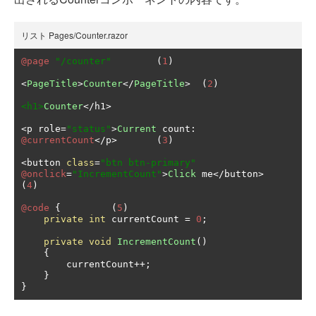
リスト Pages/Counter.razor
@page
"/counter"
(
1
)
<
PageTitle
>
Counter
</
PageTitle
>
(
2
)
<h1>
Counter
</
h1
>
<
p role
=
"status"
>
Current
 count
:
@currentCount
</
p
>
(
3
)
<
button 
class
=
"btn btn-primary"
@onclick
=
"IncrementCount"
>
Click
 me
</
button
>
(
4
)
@code
{
(
5
)
private
int
 currentCount 
=
0
;
private
void
IncrementCount
()
{
        currentCount
++;
}
}