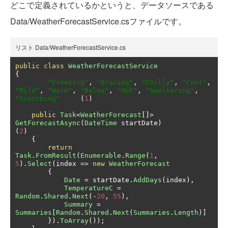
どこで定義されているかというと、データソースである
Data/WeatherForecastService.csファイルです。
リスト Data/WeatherForecastService.cs
public
class
WeatherForecastService
{
"Freezing"
,
"Bracing"
,
"Chilly"
,
"Cool"
,
"Mild"
,
"Warm"
,
"Balmy"
,
"Hot"
,
"Sweltering"
,
"Scorching"
(
1
)
public
Task
<
WeatherForecast
[]>
GetForecastAsync
(
DateTime
 startDate
)
(
2
)
{
return
Task
.
FromResult
(
Enumerable
.
Range
(
1
,
5
).
Select
(
index 
=>
new
WeatherForecast
{
Date
=
 startDate
.
AddDays
(
index
),
TemperatureC
=
Random
.
Shared
.
Next
(-
20
,
55
),
Summary
=
Summaries
[
Random
.
Shared
.
Next
(
Summaries
.
Length
)]
}).
ToArray
());