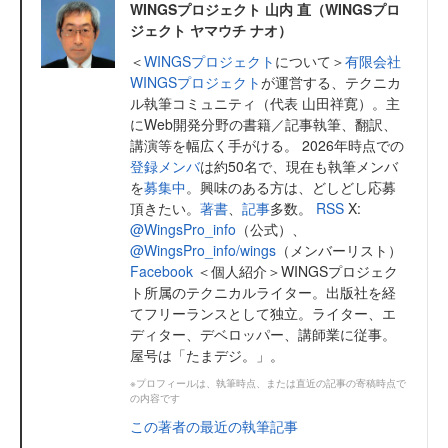
WINGSプロジェクト 山内 直（WINGSプロ
ジェクト ヤマウチ ナオ）
＜
WINGSプロジェクト
について＞
有限会社
WINGSプロジェクト
が運営する、テクニカ
ル執筆コミュニティ（代表 山田祥寛）。主
にWeb開発分野の書籍／記事執筆、翻訳、
講演等を幅広く手がける。 2026年時点での
登録メンバ
は約50名で、現在も執筆メンバ
を
募集中
。興味のある方は、どしどし応募
頂きたい。
著書
、
記事
多数。
RSS
X:
@WingsPro_info
（公式）、
@WingsPro_info/wings
（メンバーリスト）
Facebook
＜個人紹介＞WINGSプロジェク
ト所属のテクニカルライター。出版社を経
てフリーランスとして独立。ライター、エ
ディター、デベロッパー、講師業に従事。
屋号は「たまデジ。」。
※プロフィールは、執筆時点、または直近の記事の寄稿時点で
の内容です
この著者の最近の執筆記事