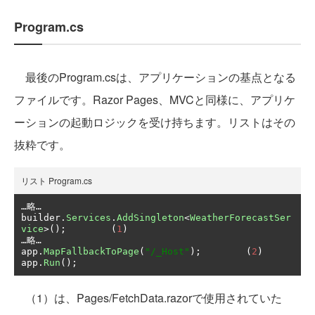
Program.cs
最後のProgram.csは、アプリケーションの基点となる
ファイルです。Razor Pages、MVCと同様に、アプリケ
ーションの起動ロジックを受け持ちます。リストはその
抜粋です。
リスト Program.cs
…略…
builder
.
Services
.
AddSingleton
<
WeatherForecastSer
vice
>();
(
1
)
…略…
app
.
MapFallbackToPage
(
"/_Host"
);
(
2
)
app
.
Run
();
（1）は、Pages/FetchData.razorで使用されていた