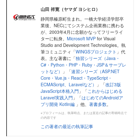
山田 祥寛（ヤマダ ヨシヒロ）
静岡県榛原町生まれ。一橋大学経済学部卒
業後、NECにてシステム企画業務に携わる
が、2003年4月に念願かなってフリーライ
ターに転身。
Microsoft MVP
for Visual
Studio and Development Technologies。執
筆コミュニティ「
WINGSプロジェクト
」代
表。主な著書に「
独習シリーズ（Java・
C#・Python・PHP・Ruby・JSP＆サーブレ
ットなど）
」「
速習シリーズ（ASP.NET
Core・Vue.js・React・TypeScript・
ECMAScript、Laravelなど）
」「
改訂3版
JavaScript本格入門
」「
これからはじめる
Laravel実践入門
」「
はじめてのAndroidア
プリ開発 Kotlin編
」他、
著書多数
。
※プロフィールは、執筆時点、または直近の記事の寄稿時点で
の内容です
この著者の最近の執筆記事