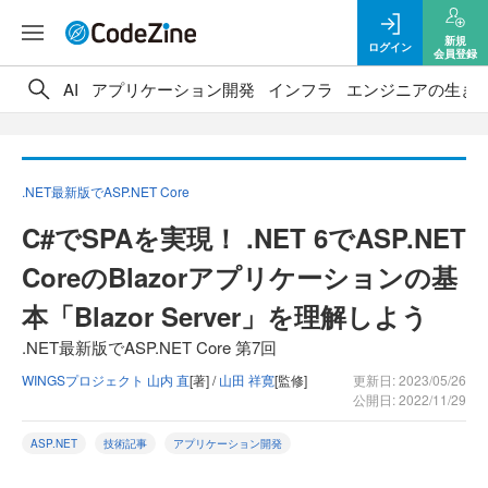
新規
ログイン
会員登録
AI
アプリケーション開発
インフラ
エンジニアの生き
.NET最新版でASP.NET Core
C#でSPAを実現！ .NET 6でASP.NET
CoreのBlazorアプリケーションの基
本「Blazor Server」を理解しよう
.NET最新版でASP.NET Core 第7回
WINGSプロジェクト 山内 直
[著] /
山田 祥寛
[監修]
更新日: 2023/05/26
公開日: 2022/11/29
ASP.NET
技術記事
アプリケーション開発