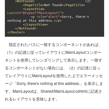
<NotFound>
				(2)

<PageTitle>
Not found
</PageTitle>
<LayoutView
Layout
=
"@typeof(MainLayout)"
>
<p
role
=
"alert"
>
Sorry, there's 
nothing at this address.
</p>
</LayoutView>
</NotFound>
</Router>
指定されたパスに一致するコンポーネントがあれば、
（1）の記述に従ってレイアウトにMainLayoutコンポー
ネントを使用してレンダリングして表示します。一致す
るコンポーネントがない場合には、（2）の記述に従っ
てレイアウトにMainLayoutを使用した上でエラーメッセ
ージ「Sorry, there's nothing at this address.」を表示しま
す。MainLayoutは、Shared/MainLayout.cshtmlに記述さ
れるレイアウトを意味します。